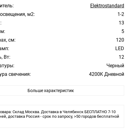
итель:
Elektrostandard
освещения, м2:
1-2
:
13
см:
5
ax, см:
120
амп:
LED
, Вт:
12
атуры:
Черный
ура свечения:
4200K Дневной
Модерн
Больше характеристик
е:
Большой зал, Гостиная, Кухня, Спальня
ита:
IP20
 в комплекте:
Да
овара: Склад Москва. Доставка в Челябинск БЕСПЛАТНО 7-10
льника:
ней, доставка Россия - срок по запросу, >50 городов бесплатной
Трековая/шинная/струнная система
еивания: 31 °