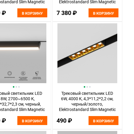
ostandard Slim Magnetic
Elektrostandard Slim Magnetic
85077/01
85080/01
0 ₽
7 380 ₽
В КОРЗИНУ
В КОРЗИНУ
овый светильник LED
Трековый светильник LED
18W, 2700~6500 К,
6W, 4000 К, 4,3*11,2*2,2 см,
*32,7*2,3 см, черный,
черный/золото,
ostandard Slim Magnetic
Elektrostandard Slim Magnetic
85083/01
85101/01
0 ₽
490 ₽
В КОРЗИНУ
В КОРЗИНУ