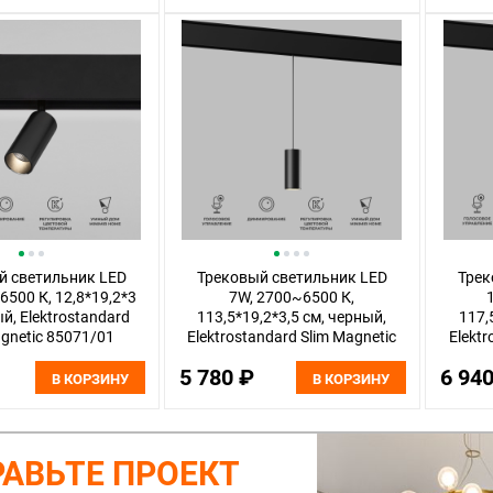
й светильник LED
Трековый светильник LED
Трек
6500 К, 12,8*19,2*3
7W, 2700~6500 К,
й, Elektrostandard
113,5*19,2*3,5 см, черный,
117,
agnetic 85071/01
Elektrostandard Slim Magnetic
Elektr
85072/01
5 780 ₽
6 94
В КОРЗИНУ
В КОРЗИНУ
АВЬТЕ ПРОЕКТ