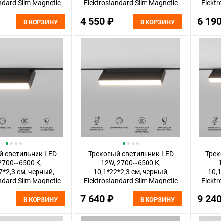
ndard Slim Magnetic
Elektrostandard Slim Magnetic
Elektr
85075/01
85076/01
4 550 ₽
6 19
В КОРЗИНУ
В КОРЗИНУ
й светильник LED
Трековый светильник LED
Трек
2700~6500 К,
12W, 2700~6500 К,
7*2,3 см, черный,
10,1*22*2,3 см, черный,
10,1
ndard Slim Magnetic
Elektrostandard Slim Magnetic
Elektr
85081/01
85082/01
7 640 ₽
9 24
В КОРЗИНУ
В КОРЗИНУ