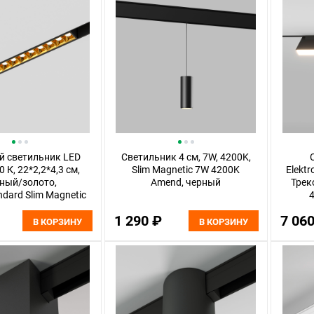
й светильник LED
Светильник 4 см, 7W, 4200K,
 К, 22*2,2*4,3 см,
Slim Magnetic 7W 4200K
Elektr
ный/золото,
Amend, черный
Трек
ndard Slim Magnetic
4
85103/01
1 290 ₽
7 06
В КОРЗИНУ
В КОРЗИНУ