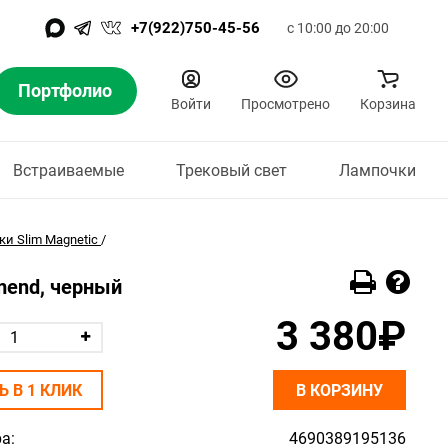
+7(922)750-45-56
с 10:00 до 20:00
Портфолио
Войти
Просмотрено
Корзина
Встраиваемые
Трековый свет
Лампочки
и Slim Magnetic
/
Amend, черный
3 380₽
Ь В 1 КЛИК
В КОРЗИНУ
а:
4690389195136