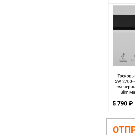
Трековы
5W, 2700~
см, черны
Slim M
5 790 ₽
ОТПР