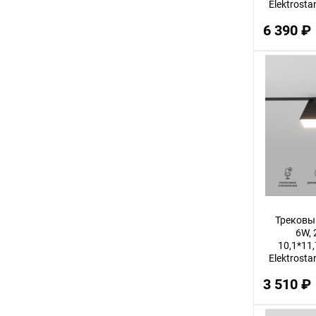
Elektrosta
6 390 ₽
Трековы
6W, 
10,1*11,
Elektrosta
3 510 ₽