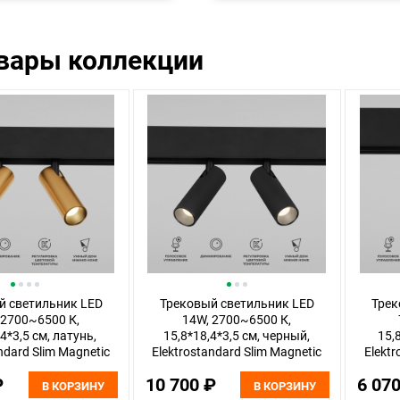
овары коллекции
й светильник LED
Трековый светильник LED
Трек
 2700~6500 К,
14W, 2700~6500 К,
4*3,5 см, латунь,
15,8*18,4*3,5 см, черный,
15,
ndard Slim Magnetic
Elektrostandard Slim Magnetic
Elektr
85056/01
85056/01
₽
10 700 ₽
6 07
В КОРЗИНУ
В КОРЗИНУ