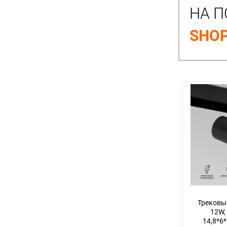
НА П
SHOP
Трековы
12W,
14,8*6*