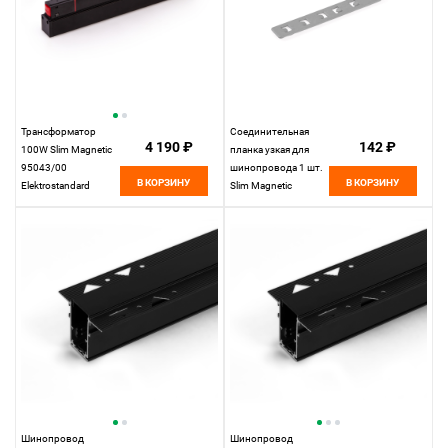
Трансформатор
Соединительная
4 190 ₽
142 ₽
100W Slim Magnetic
планка узкая для
95043/00
шинопровода 1 шт.
В КОРЗИНУ
В КОРЗИНУ
Elektrostandard
Slim Magnetic
85100/00
Elektrostandard
Шинопровод
Шинопровод