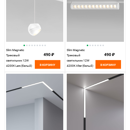
Slim Magnetic
Slim Magnetic
490 ₽
490 ₽
Трековый
Трековый
светильник 12W
светильник 12W
В КОРЗИНУ
В КОРЗИНУ
4200K Lars (белый)
4200K Alter (белый)
85033/01
85049/01 85049/01
Elektrostandard
Elektrostandard