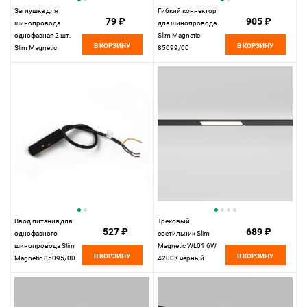
Заглушка для
Гибкий коннектор
79 ₽
905 ₽
шинопровода
для шинопровода
однофазная 2 шт.
Slim Magnetic
В КОРЗИНУ
В КОРЗИНУ
Slim Magnetic
85099/00
85089/00
Elektrostandard
Elektrostandard
Ввод питания для
Трековый
527 ₽
689 ₽
однофазного
светильник Slim
шинопровода Slim
Magnetic WL01 6W
В КОРЗИНУ
В КОРЗИНУ
Magnetic 85095/00
4200K черный
Elektrostandard
85007/01
Elektrostandard