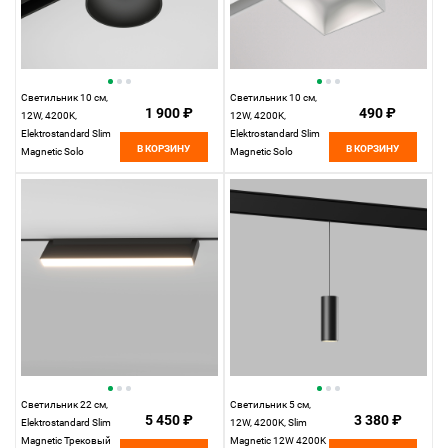
Светильник 10 см,
Светильник 10 см,
1 900 ₽
490 ₽
12W, 4200K,
12W, 4200K,
Elektrostandard Slim
Elektrostandard Slim
В КОРЗИНУ
В КОРЗИНУ
Magnetic Solo
Magnetic Solo
85054/01, белый
(белый) 85055/01,
белый
Светильник 22 см,
Светильник 5 см,
5 450 ₽
3 380 ₽
Elektrostandard Slim
12W, 4200K, Slim
Magnetic Трековый
Magnetic 12W 4200K