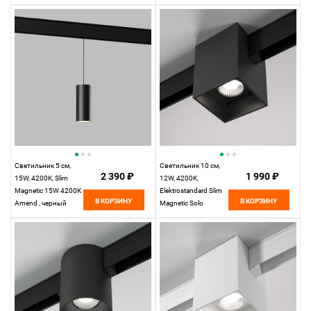
4200K Kos, черный
Светильник 5 см,
Светильник 10 см,
2 390 ₽
1 990 ₽
15W, 4200K, Slim
12W, 4200K,
Magnetic 15W 4200K
Elektrostandard Slim
В КОРЗИНУ
В КОРЗИНУ
Amend , черный
Magnetic Solo
85055/01, черный