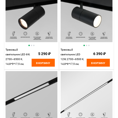
Трековый
Трековый
5 290 ₽
6 390 ₽
светильник LED 6W,
светильник LED
2700~6500 К,
12W, 2700~6500 К,
В КОРЗИНУ
В КОРЗИНУ
14,8*5*17,5 см,
14,8*6*17,5 см,
черный,
черный,
Elektrostandard Slim
Elektrostandard Slim
Magnetic 85074/01
Magnetic 85075/01