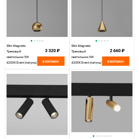
Slim Magnetic
Slim Magnetic
3 320 ₽
2 660 ₽
Трековый
Трековый
светильник 5W
светильник 5W
В КОРЗИНУ
В КОРЗИНУ
4200K Event (латунь)
4200K Event (латунь)
85040/01 85040/01
85039/01
Elektrostandard
Elektrostandard