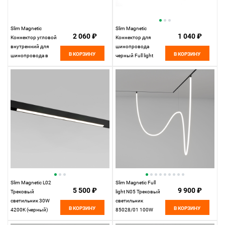
Slim Magnetic
Slim Magnetic
2 060 ₽
1 040 ₽
Коннектор угловой
Коннектор для
внутренний для
шинопровода
В КОРЗИНУ
В КОРЗИНУ
шинопровода в
черный Full light
натяжной потолок
85102/00
(черный) 85124/00
Elektrostandard
85124/00
Elektrostandard
Slim Magnetic L02
Slim Magnetic Full
5 500 ₽
9 900 ₽
Трековый
light N05 Трековый
светильник 30W
светильник
В КОРЗИНУ
В КОРЗИНУ
4200K (черный)
85028/01 100W
85034/01 85034/01
4200K