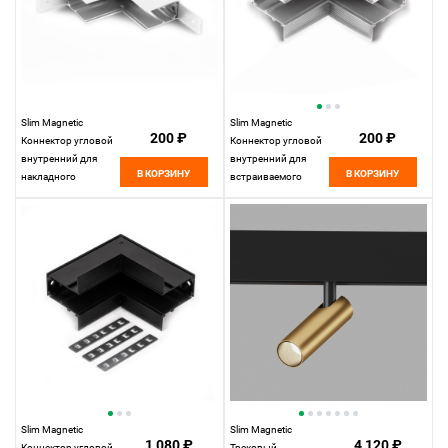
Slim Magnetic
Slim Magnetic
200 ₽
200 ₽
Коннектор угловой
Коннектор угловой
внутренний для
внутренний для
В КОРЗИНУ
В КОРЗИНУ
накладного
встраиваемого
шинопровода
шинопровода
белый 85091/11
белый 85093/11
Elektrostandard
Elektrostandard
Slim Magnetic
Slim Magnetic
1 080 ₽
4 120 ₽
Коннектор угловой
Трековый