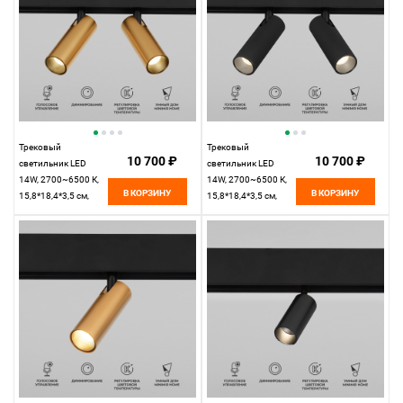
Трековый
Трековый
10 700 ₽
10 700 ₽
светильник LED
светильник LED
14W, 2700~6500 К,
14W, 2700~6500 К,
В КОРЗИНУ
В КОРЗИНУ
15,8*18,4*3,5 см,
15,8*18,4*3,5 см,
латунь,
черный,
Elektrostandard Slim
Elektrostandard Slim
Magnetic 85056/01
Magnetic 85056/01