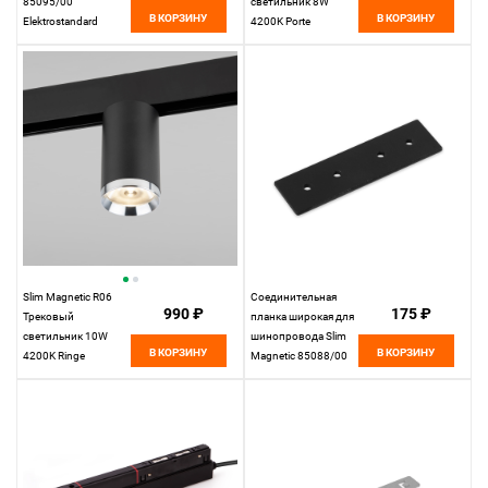
85095/00
светильник 8W
В КОРЗИНУ
В КОРЗИНУ
Elektrostandard
4200K Porte
(черный) 85507/01
Elektrostandard
Slim Magnetic R06
Соединительная
990 ₽
175 ₽
Трековый
планка широкая для
светильник 10W
шинопровода Slim
В КОРЗИНУ
В КОРЗИНУ
4200K Ringe
Magnetic 85088/00
(черный/серебро)
Elektrostandard
85506/01
Elektrostandard