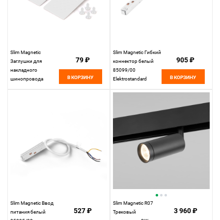
Slim Magnetic
Slim Magnetic Гибкий
79 ₽
905 ₽
Заглушки для
коннектор белый
накладного
85099/00
В КОРЗИНУ
В КОРЗИНУ
шинопровода
Elektrostandard
белые (2 шт.)
85089/00
Elektrostandard
Slim Magnetic Ввод
Slim Magnetic R07
527 ₽
3 960 ₽
питания белый
Трековый