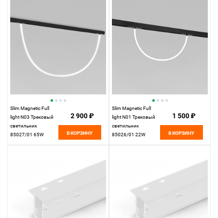
Elektrostandard
Elektrostandard
Slim Magnetic Full
Slim Magnetic Full
2 900 ₽
1 500 ₽
light N03 Трековый
light N01 Трековый
светильник
светильник
В КОРЗИНУ
В КОРЗИНУ
85027/01 65W
85026/01 22W
4200K
4200K
Elektrostandard
Elektrostandard