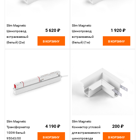
Slim Magnetic
Slim Magnetic
5 620 ₽
1 920 ₽
Шинопровод
Шинопровод
встраиваемый
встраиваемый
В КОРЗИНУ
В КОРЗИНУ
(белый) (2м)
(белый) (1м)
85087/00
85086/00
Elektrostandard
Elektrostandard
Slim Magnetic
Slim Magnetic
4 190 ₽
200 ₽
Трансформатор
Коннектор угловой
100W белый
для встраиваемого
В КОРЗИНУ
В КОРЗИНУ
95043/00
шинопровода