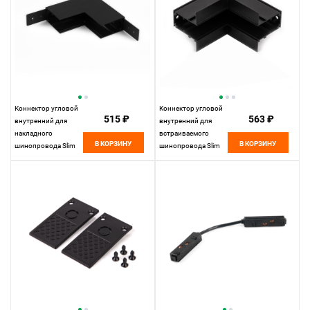
Коннектор угловой
Коннектор угловой
515 ₽
563 ₽
внутренний для
внутренний для
накладного
встраиваемого
В КОРЗИНУ
В КОРЗИНУ
шинопровода Slim
шинопровода Slim
Magnetic 85091/00
Magnetic 85093/00
Elektrostandard
Elektrostandard