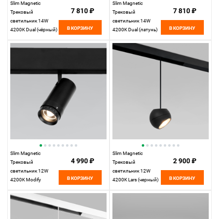
Slim Magnetic
Slim Magnetic
7 810 ₽
7 810 ₽
Трековый
Трековый
светильник 14W
светильник 14W
В КОРЗИНУ
В КОРЗИНУ
4200K Dual (чёрный)
4200K Dual (латунь)
85046/01
85046/01
Elektrostandard
Elektrostandard
Slim Magnetic
Slim Magnetic
4 990 ₽
2 900 ₽
Трековый
Трековый
светильник 12W
светильник 12W
В КОРЗИНУ
В КОРЗИНУ
4200K Modify
4200K Lars (черный)
(черный) 85042/01
85033/01
Elektrostandard
Elektrostandard