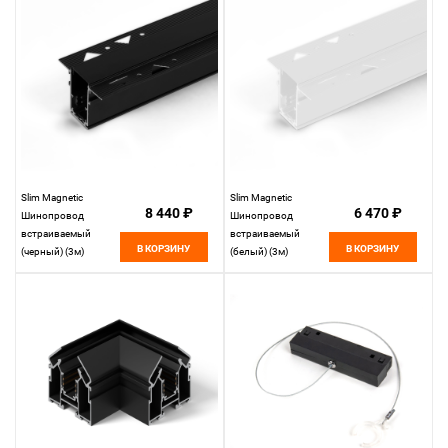
Slim Magnetic
Slim Magnetic
8 440 ₽
6 470 ₽
Шинопровод
Шинопровод
встраиваемый
встраиваемый
В КОРЗИНУ
В КОРЗИНУ
(черный) (3м)
(белый) (3м)
85128/00 85128/00
85128/00 85128/00
Elektrostandard
Elektrostandard