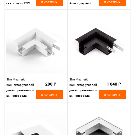
В КОРЗИНУ
В КОРЗИНУ
светильник 12W
Amend, черный
4200K Kos, черный
Slim Magnetic
Slim Magnetic
200 ₽
1 040 ₽
Коннектор угловой
Коннектор угловой
для встраиваемого
для встраиваемого
В КОРЗИНУ
В КОРЗИНУ
шинопровода
шинопровода
белый 85092/11
85092/11
Elektrostandard
Elektrostandard