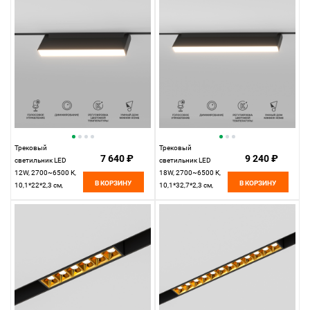
Magnetic 85080/01
Magnetic 85081/01
Трековый
Трековый
7 640 ₽
9 240 ₽
светильник LED
светильник LED
12W, 2700~6500 К,
18W, 2700~6500 К,
В КОРЗИНУ
В КОРЗИНУ
10,1*22*2,3 см,
10,1*32,7*2,3 см,
черный,
черный,
Elektrostandard Slim
Elektrostandard Slim
Magnetic 85082/01
Magnetic 85083/01