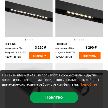
Трековый
Трековый
3 220 ₽
1 290 ₽
светильник Slim
светильник Slim
Magnetic SL02 12W
Magnetic SL01 6W
В КОРЗИНУ
В КОРЗИНУ
4200K черный
4200K черный
85005/01
85004/01
Elektrostandard
Elektrostandard
На сайте intersvet74.ru используются cookie-файлы и другие
аналогичные технологии. Продолжая использовать сайт, вы
даете свое согласие на работу с этими файлами.
Подробнее
Понятно