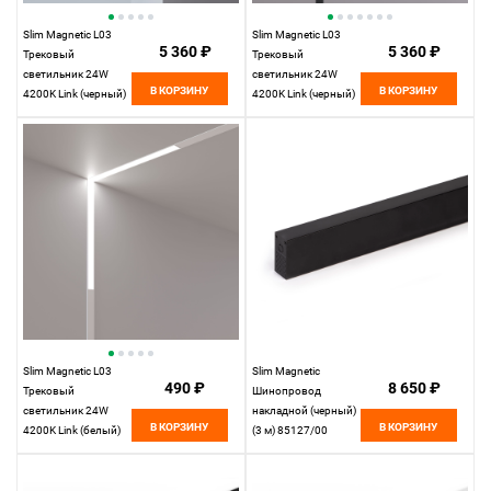
Slim Magnetic L03
Slim Magnetic L03
5 360 ₽
5 360 ₽
Трековый
Трековый
светильник 24W
светильник 24W
В КОРЗИНУ
В КОРЗИНУ
4200K Link (черный)
4200K Link (черный)
85031/01
85029/01
Elektrostandard
Elektrostandard
Slim Magnetic L03
Slim Magnetic
490 ₽
8 650 ₽
Трековый
Шинопровод
светильник 24W
накладной (черный)
В КОРЗИНУ
В КОРЗИНУ
4200K Link (белый)
(3 м) 85127/00
85029/01
85127/00
Elektrostandard
Elektrostandard