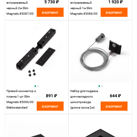
5 730 ₽
1 920 ₽
встраиваемый
встраиваемый
черный 2м Slim
черный 1м Slim
В КОРЗИНУ
В КОРЗИНУ
Magnetic 85087/00
Magnetic 85086/00
Elektrostandard
Elektrostandard
Прямой коннектор и
Набор для подвеса
891 ₽
644 ₽
планка 1 шт Slim
для накладного
Magnetic 85096/00
шинопровода
В КОРЗИНУ
В КОРЗИНУ
Elektrostandard
(длина троса 2м)
Slim Magnetic
85094/00
Elektrostandard