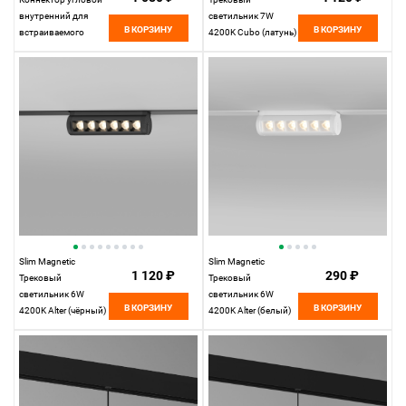
внутренний для
светильник 7W
В КОРЗИНУ
В КОРЗИНУ
встраиваемого
4200K Cubo (латунь)
шинопровода
85035/01
85093/11
Elektrostandard
Elektrostandard
Slim Magnetic
Slim Magnetic
1 120 ₽
290 ₽
Трековый
Трековый
светильник 6W
светильник 6W
В КОРЗИНУ
В КОРЗИНУ
4200K Alter (чёрный)
4200K Alter (белый)
85048/01
85048/01
Elektrostandard
Elektrostandard