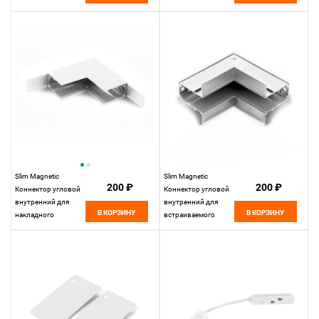
Elektrostandard
белый 85092/00
85092/00
Elektrostandard
Slim Magnetic
Slim Magnetic
200 ₽
200 ₽
Коннектор угловой
Коннектор угловой
внутренний для
внутренний для
В КОРЗИНУ
В КОРЗИНУ
накладного
встраиваемого
шинопровода
шинопровода
белый 85091/00
белый 85093/00
85091/00
85093/00
Elektrostandard
Elektrostandard