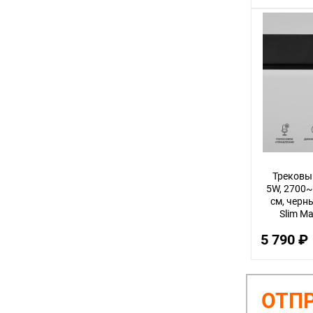
Трековы
5W, 2700~
см, черны
Slim M
5 790 ₽
ОТПР