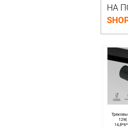
НА П
SHOP
Трековы
12W,
14,8*6*