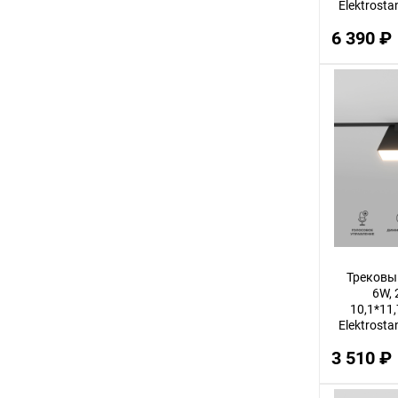
Elektrosta
6 390 ₽
Трековы
6W, 
10,1*11,
Elektrosta
3 510 ₽