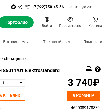
+7(922)750-45-56
с 10:00 до 20:00
Портфолио
Войти
Просмотрено
Корзина
Встраиваемые
Трековый свет
Лампочки
и Slim Magnetic
/
 85011/01 Elektrostandard
3 740₽
Ь В 1 КЛИК
В КОРЗИНУ
а:
4690389178870