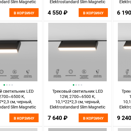
ndard Slim Magnetic
Elektrostandard Slim Magnetic
Elektr
85075/01
85076/01
4 550 ₽
6 19
В КОРЗИНУ
В КОРЗИНУ
й светильник LED
Трековый светильник LED
Трек
2700~6500 К,
12W, 2700~6500 К,
7*2,3 см, черный,
10,1*22*2,3 см, черный,
10,1
ndard Slim Magnetic
Elektrostandard Slim Magnetic
Elektr
85081/01
85082/01
7 640 ₽
9 24
В КОРЗИНУ
В КОРЗИНУ