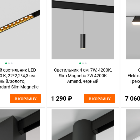
й светильник LED
Светильник 4 см, 7W, 4200K,
 К, 22*2,2*4,3 см,
Slim Magnetic 7W 4200K
Elektr
ный/золото,
Amend, черный
Трек
ndard Slim Magnetic
4
85103/01
1 290 ₽
7 06
В КОРЗИНУ
В КОРЗИНУ