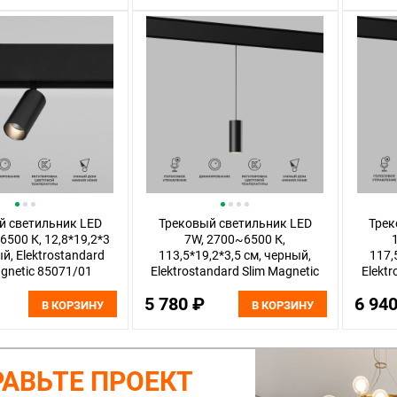
й светильник LED
Трековый светильник LED
Трек
6500 К, 12,8*19,2*3
7W, 2700~6500 К,
й, Elektrostandard
113,5*19,2*3,5 см, черный,
117,
agnetic 85071/01
Elektrostandard Slim Magnetic
Elektr
85072/01
5 780 ₽
6 94
В КОРЗИНУ
В КОРЗИНУ
АВЬТЕ ПРОЕКТ