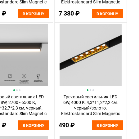
ostandard Slim Magnetic
Elektrostandard Slim Magnetic
85077/01
85080/01
0 ₽
7 380 ₽
В КОРЗИНУ
В КОРЗИНУ
овый светильник LED
Трековый светильник LED
18W, 2700~6500 К,
6W, 4000 К, 4,3*11,2*2,2 см,
*32,7*2,3 см, черный,
черный/золото,
ostandard Slim Magnetic
Elektrostandard Slim Magnetic
85083/01
85101/01
0 ₽
490 ₽
В КОРЗИНУ
В КОРЗИНУ