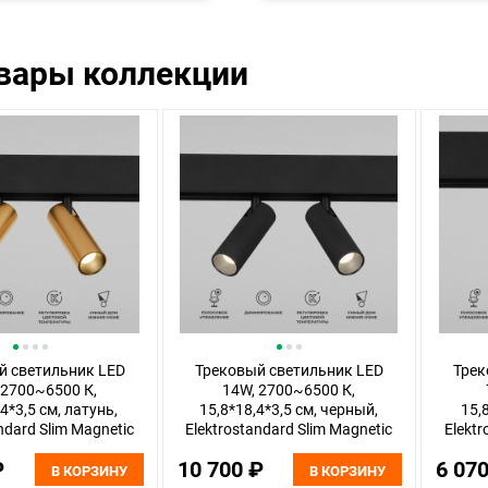
овары коллекции
й светильник LED
Трековый светильник LED
Трек
 2700~6500 К,
14W, 2700~6500 К,
4*3,5 см, латунь,
15,8*18,4*3,5 см, черный,
15,
ndard Slim Magnetic
Elektrostandard Slim Magnetic
Elektr
85056/01
85056/01
₽
10 700 ₽
6 07
В КОРЗИНУ
В КОРЗИНУ