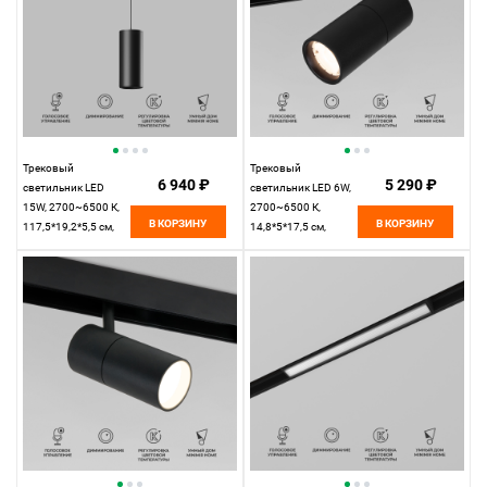
Трековый
Трековый
6 940 ₽
5 290 ₽
светильник LED
светильник LED 6W,
15W, 2700~6500 К,
2700~6500 К,
В КОРЗИНУ
В КОРЗИНУ
117,5*19,2*5,5 см,
14,8*5*17,5 см,
черный,
черный,
Elektrostandard Slim
Elektrostandard Slim
Magnetic 85073/01
Magnetic 85074/01