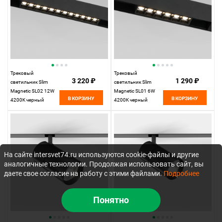
Трековый
Трековый
3 220 ₽
1 290 ₽
светильник Slim
светильник Slim
Magnetic SL02 12W
Magnetic SL01 6W
В КОРЗИНУ
В КОРЗИНУ
4200K черный
4200K черный
85005/01
85004/01
Elektrostandard
Elektrostandard
На сайте intersvet74.ru используются cookie-файлы и другие
аналогичные технологии. Продолжая использовать сайт, вы
даете свое согласие на работу с этими файлами.
Подробнее
Понятно