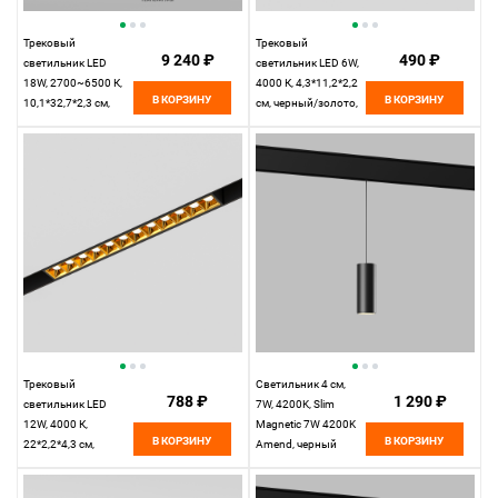
Трековый
Трековый
9 240 ₽
490 ₽
светильник LED
светильник LED 6W,
18W, 2700~6500 К,
4000 К, 4,3*11,2*2,2
В КОРЗИНУ
В КОРЗИНУ
10,1*32,7*2,3 см,
см, черный/золото,
черный,
Elektrostandard Slim
Elektrostandard Slim
Magnetic 85101/01
Magnetic 85083/01
Трековый
Светильник 4 см,
788 ₽
1 290 ₽
светильник LED
7W, 4200K, Slim
12W, 4000 К,
Magnetic 7W 4200K
В КОРЗИНУ
В КОРЗИНУ
22*2,2*4,3 см,
Amend, черный
черный/золото,
Elektrostandard Slim