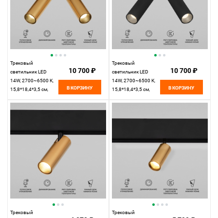
Трековый
Трековый
10 700 ₽
10 700 ₽
светильник LED
светильник LED
14W, 2700~6500 К,
14W, 2700~6500 К,
В КОРЗИНУ
В КОРЗИНУ
15,8*18,4*3,5 см,
15,8*18,4*3,5 см,
латунь,
черный,
Elektrostandard Slim
Elektrostandard Slim
Magnetic 85056/01
Magnetic 85056/01
Трековый
Трековый