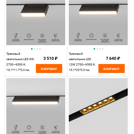
Трековый
Трековый
3 510 ₽
7 640 ₽
светильник LED 6W,
светильник LED
2700~6500 К,
12W, 2700~6500 К,
В КОРЗИНУ
В КОРЗИНУ
10,1*11,7*2,3 см,
10,1*22*2,3 см,
черный,
черный,
Elektrostandard Slim
Elektrostandard Slim
Magnetic 85081/01
Magnetic 85082/01