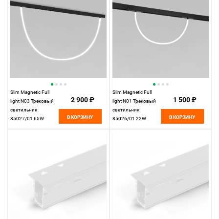
Slim Magnetic Full
Slim Magnetic Full
2 900 ₽
1 500 ₽
light N03 Трековый
light N01 Трековый
светильник
светильник
В КОРЗИНУ
В КОРЗИНУ
85027/01 65W
85026/01 22W
4200K
4200K
Elektrostandard
Elektrostandard