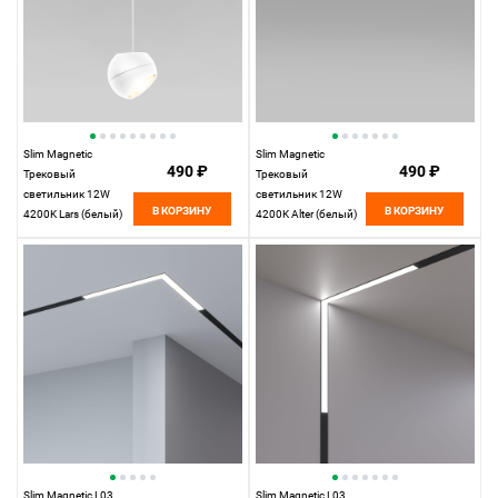
Slim Magnetic
Slim Magnetic
490 ₽
490 ₽
Трековый
Трековый
светильник 12W
светильник 12W
В КОРЗИНУ
В КОРЗИНУ
4200K Lars (белый)
4200K Alter (белый)
85033/01
85049/01 85049/01
Elektrostandard
Elektrostandard
Slim Magnetic L03
Slim Magnetic L03