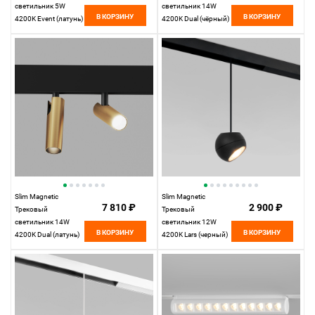
светильник 5W
светильник 14W
В КОРЗИНУ
В КОРЗИНУ
4200K Event (латунь)
4200K Dual (чёрный)
85039/01
85046/01
Elektrostandard
Elektrostandard
Slim Magnetic
Slim Magnetic
7 810 ₽
2 900 ₽
Трековый
Трековый
светильник 14W
светильник 12W
В КОРЗИНУ
В КОРЗИНУ
4200K Dual (латунь)
4200K Lars (черный)
85046/01
85033/01
Elektrostandard
Elektrostandard