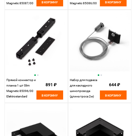
В КОРЗИНУ
В КОРЗИНУ
Magnetic 85087/00
Magnetic 85086/00
Elektrostandard
Elektrostandard
Прямой коннектор и
Набор для подвеса
891 ₽
644 ₽
планка 1 шт Slim
для накладного
Magnetic 85096/00
шинопровода
В КОРЗИНУ
В КОРЗИНУ
Elektrostandard
(длина троса 2м)
Slim Magnetic
85094/00
Elektrostandard