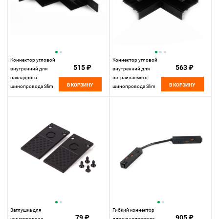
Коннектор угловой
Коннектор угловой
515 ₽
563 ₽
внутренний для
внутренний для
накладного
встраиваемого
В КОРЗИНУ
В КОРЗИНУ
шинопровода Slim
шинопровода Slim
Magnetic 85091/00
Magnetic 85093/00
Elektrostandard
Elektrostandard
Заглушка для
Гибкий коннектор
79 ₽
905 ₽
шинопровода
для шинопровода