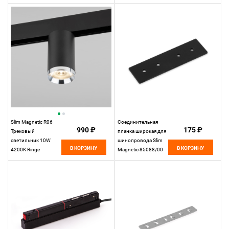
(черный) 85507/01
Elektrostandard
Slim Magnetic R06
Соединительная
990 ₽
175 ₽
Трековый
планка широкая для
светильник 10W
шинопровода Slim
В КОРЗИНУ
В КОРЗИНУ
4200K Ringe
Magnetic 85088/00
(черный/серебро)
Elektrostandard
85506/01
Elektrostandard