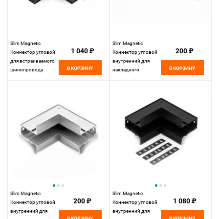
Slim Magnetic
Slim Magnetic
1 040 ₽
200 ₽
Коннектор угловой
Коннектор угловой
для встраиваемого
внутренний для
В КОРЗИНУ
В КОРЗИНУ
шинопровода
накладного
85092/11
шинопровода
Elektrostandard
белый 85091/11
Elektrostandard
Slim Magnetic
Slim Magnetic
200 ₽
1 080 ₽
Коннектор угловой
Коннектор угловой
внутренний для
внутренний для
В КОРЗИНУ
В КОРЗИНУ