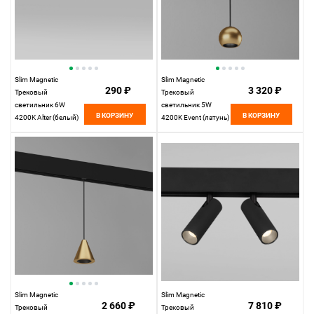
Slim Magnetic
Slim Magnetic
290 ₽
3 320 ₽
Трековый
Трековый
светильник 6W
светильник 5W
В КОРЗИНУ
В КОРЗИНУ
4200K Alter (белый)
4200K Event (латунь)
85048/01
85040/01 85040/01
Elektrostandard
Elektrostandard
Slim Magnetic
Slim Magnetic
2 660 ₽
7 810 ₽
Трековый
Трековый