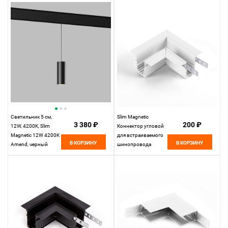
белый
Светильник 5 см,
Slim Magnetic
3 380 ₽
200 ₽
12W, 4200K, Slim
Коннектор угловой
Magnetic 12W 4200K
для встраиваемого
В КОРЗИНУ
В КОРЗИНУ
Amend, черный
шинопровода
белый 85092/11
Elektrostandard