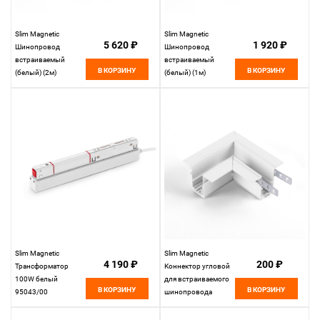
Slim Magnetic
Slim Magnetic
5 620 ₽
1 920 ₽
Шинопровод
Шинопровод
встраиваемый
встраиваемый
В КОРЗИНУ
В КОРЗИНУ
(белый) (2м)
(белый) (1м)
85087/00
85086/00
Elektrostandard
Elektrostandard
Slim Magnetic
Slim Magnetic
4 190 ₽
200 ₽
Трансформатор
Коннектор угловой
100W белый
для встраиваемого
В КОРЗИНУ
В КОРЗИНУ
95043/00
шинопровода
Elektrostandard
белый 85092/00
85092/00