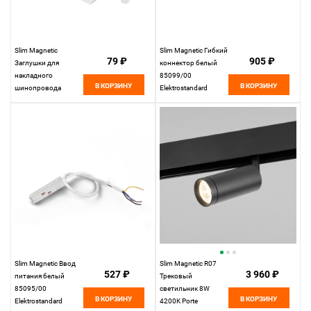
Slim Magnetic
Slim Magnetic Гибкий
79 ₽
905 ₽
Заглушки для
коннектор белый
накладного
85099/00
В КОРЗИНУ
В КОРЗИНУ
шинопровода
Elektrostandard
белые (2 шт.)
85089/00
Elektrostandard
Slim Magnetic Ввод
Slim Magnetic R07
527 ₽
3 960 ₽
питания белый
Трековый
85095/00
светильник 8W
В КОРЗИНУ
В КОРЗИНУ
Elektrostandard
4200K Porte