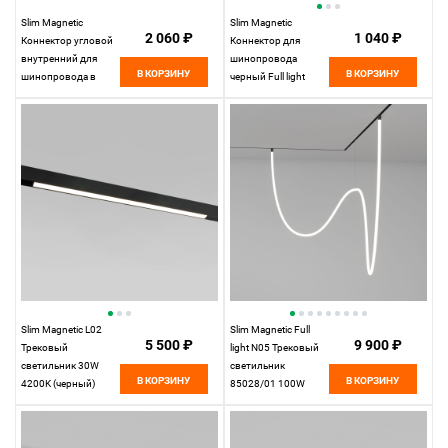
Slim Magnetic
Slim Magnetic
2 060 ₽
1 040 ₽
Коннектор угловой
Коннектор для
внутренний для
шинопровода
В КОРЗИНУ
В КОРЗИНУ
шинопровода в
черный Full light
натяжной потолок
85102/00
(черный) 85124/00
Elektrostandard
85124/00
Elektrostandard
Slim Magnetic L02
Slim Magnetic Full
5 500 ₽
9 900 ₽
Трековый
light N05 Трековый
светильник 30W
светильник
В КОРЗИНУ
В КОРЗИНУ
4200K (черный)
85028/01 100W
85034/01 85034/01
4200K
Elektrostandard
Elektrostandard