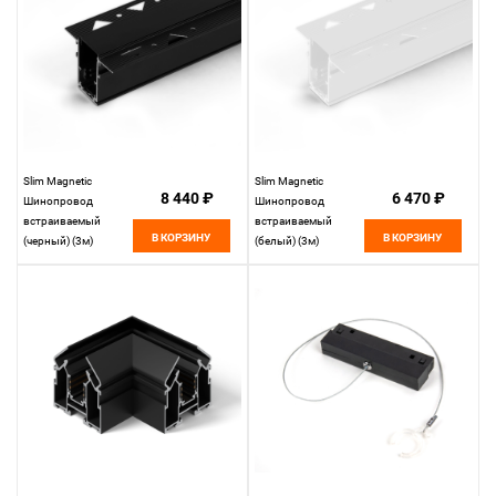
Slim Magnetic
Slim Magnetic
8 440 ₽
6 470 ₽
Шинопровод
Шинопровод
встраиваемый
встраиваемый
В КОРЗИНУ
В КОРЗИНУ
(черный) (3м)
(белый) (3м)
85128/00 85128/00
85128/00 85128/00
Elektrostandard
Elektrostandard