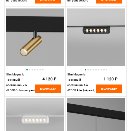
встраиваемого
встраиваемого
шинопровода
шинопровода
белый 85093/11
85093/11
Elektrostandard
Elektrostandard
Slim Magnetic
Slim Magnetic
4 120 ₽
1 120 ₽
Трековый
Трековый
светильник 7W
светильник 6W
В КОРЗИНУ
В КОРЗИНУ
4200K Cubo (латунь)
4200K Alter (чёрный)
85035/01
85048/01
Elektrostandard
Elektrostandard