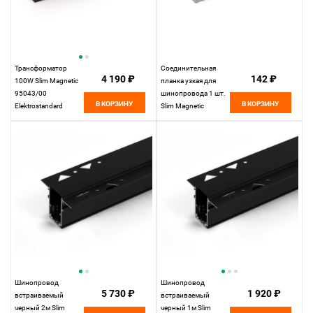
Трансформатор
Соединительная
4 190 ₽
142 ₽
100W Slim Magnetic
планка узкая для
95043/00
шинопровода 1 шт.
В КОРЗИНУ
В КОРЗИНУ
Elektrostandard
Slim Magnetic
85100/00
Elektrostandard
Шинопровод
Шинопровод
5 730 ₽
1 920 ₽
встраиваемый
встраиваемый
черный 2м Slim
черный 1м Slim