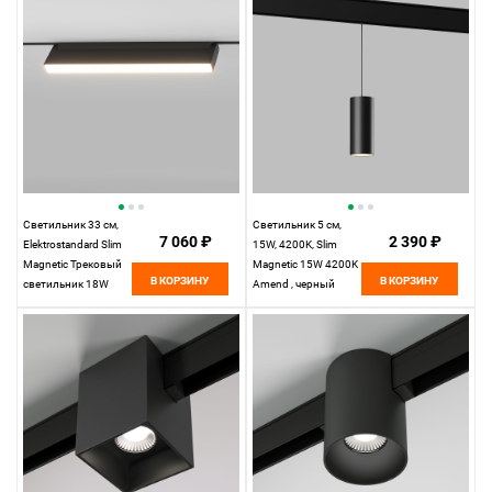
Magnetic 85103/01
Светильник 33 см,
Светильник 5 см,
7 060 ₽
2 390 ₽
Elektrostandard Slim
15W, 4200K, Slim
Magnetic Трековый
Magnetic 15W 4200K
В КОРЗИНУ
В КОРЗИНУ
светильник 18W
Amend , черный
4200K Kos, черный