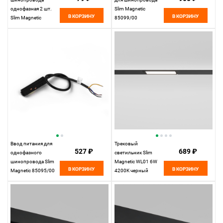
однофазная 2 шт.
Slim Magnetic
В КОРЗИНУ
В КОРЗИНУ
Slim Magnetic
85099/00
85089/00
Elektrostandard
Elektrostandard
Ввод питания для
Трековый
527 ₽
689 ₽
однофазного
светильник Slim
шинопровода Slim
Magnetic WL01 6W
В КОРЗИНУ
В КОРЗИНУ
Magnetic 85095/00
4200K черный
Elektrostandard
85007/01
Elektrostandard