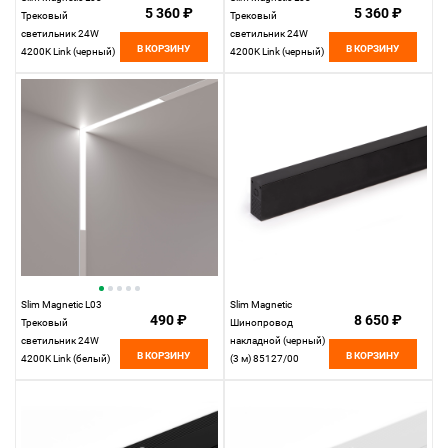
5 360 ₽
5 360 ₽
Трековый
Трековый
светильник 24W
светильник 24W
В КОРЗИНУ
В КОРЗИНУ
4200K Link (черный)
4200K Link (черный)
85031/01
85029/01
Elektrostandard
Elektrostandard
Slim Magnetic L03
Slim Magnetic
490 ₽
8 650 ₽
Трековый
Шинопровод
светильник 24W
накладной (черный)
В КОРЗИНУ
В КОРЗИНУ
4200K Link (белый)
(3 м) 85127/00
85029/01
85127/00
Elektrostandard
Elektrostandard