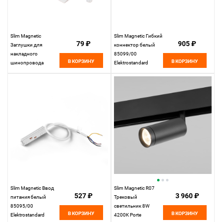
Slim Magnetic
Slim Magnetic Гибкий
79 ₽
905 ₽
Заглушки для
коннектор белый
накладного
85099/00
В КОРЗИНУ
В КОРЗИНУ
шинопровода
Elektrostandard
белые (2 шт.)
85089/00
Elektrostandard
Slim Magnetic Ввод
Slim Magnetic R07
527 ₽
3 960 ₽
питания белый
Трековый
85095/00
светильник 8W
В КОРЗИНУ
В КОРЗИНУ
Elektrostandard
4200K Porte