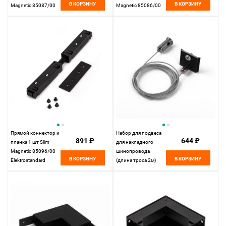
В КОРЗИНУ
В КОРЗИНУ
Magnetic 85087/00
Magnetic 85086/00
Elektrostandard
Elektrostandard
Прямой коннектор и
Набор для подвеса
891 ₽
644 ₽
планка 1 шт Slim
для накладного
Magnetic 85096/00
шинопровода
В КОРЗИНУ
В КОРЗИНУ
Elektrostandard
(длина троса 2м)
Slim Magnetic
85094/00
Elektrostandard