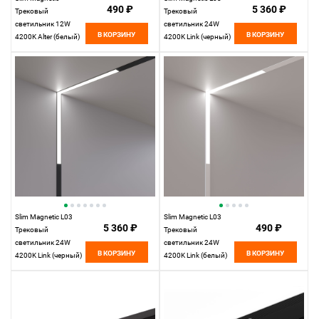
490 ₽
5 360 ₽
Трековый
Трековый
светильник 12W
светильник 24W
В КОРЗИНУ
В КОРЗИНУ
4200K Alter (белый)
4200K Link (черный)
85049/01 85049/01
85031/01
Elektrostandard
Elektrostandard
Slim Magnetic L03
Slim Magnetic L03
5 360 ₽
490 ₽
Трековый
Трековый
светильник 24W
светильник 24W
В КОРЗИНУ
В КОРЗИНУ
4200K Link (черный)
4200K Link (белый)
85029/01
85029/01
Elektrostandard
Elektrostandard