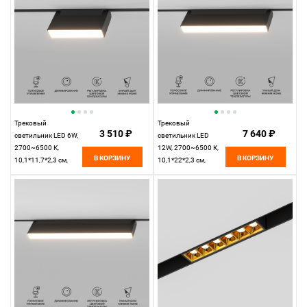
Трековый
Трековый
3 510 ₽
7 640 ₽
светильник LED 6W,
светильник LED
2700~6500 К,
12W, 2700~6500 К,
В КОРЗИНУ
В КОРЗИНУ
10,1*11,7*2,3 см,
10,1*22*2,3 см,
черный,
черный,
Elektrostandard Slim
Elektrostandard Slim
Magnetic 85081/01
Magnetic 85082/01