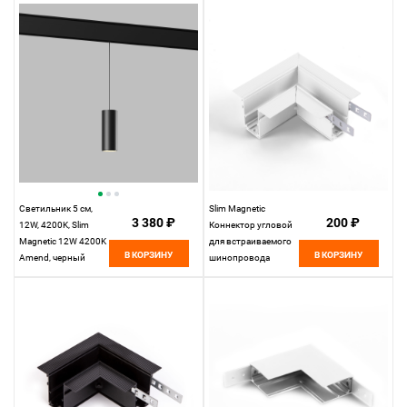
белый
Светильник 5 см,
Slim Magnetic
3 380 ₽
200 ₽
12W, 4200K, Slim
Коннектор угловой
Magnetic 12W 4200K
для встраиваемого
В КОРЗИНУ
В КОРЗИНУ
Amend, черный
шинопровода
белый 85092/11
Elektrostandard