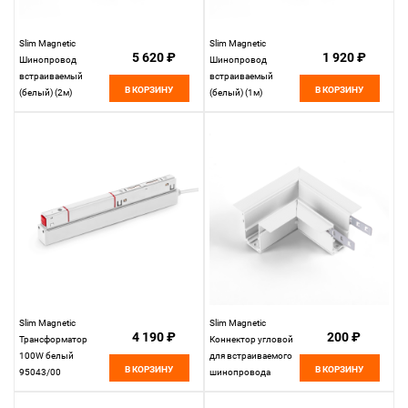
Slim Magnetic
Slim Magnetic
5 620 ₽
1 920 ₽
Шинопровод
Шинопровод
встраиваемый
встраиваемый
В КОРЗИНУ
В КОРЗИНУ
(белый) (2м)
(белый) (1м)
85087/00
85086/00
Elektrostandard
Elektrostandard
Slim Magnetic
Slim Magnetic
4 190 ₽
200 ₽
Трансформатор
Коннектор угловой
100W белый
для встраиваемого
В КОРЗИНУ
В КОРЗИНУ
95043/00
шинопровода
Elektrostandard
белый 85092/00
85092/00