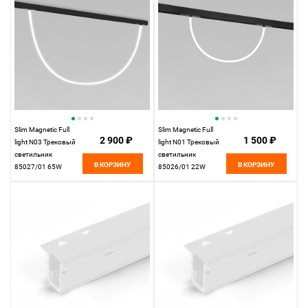
Slim Magnetic Full
Slim Magnetic Full
2 900 ₽
1 500 ₽
light N03 Трековый
light N01 Трековый
светильник
светильник
В КОРЗИНУ
В КОРЗИНУ
85027/01 65W
85026/01 22W
4200K
4200K
Elektrostandard
Elektrostandard