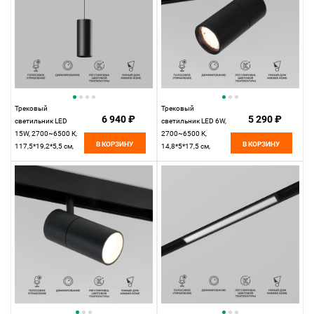
Трековый
Трековый
6 940 ₽
5 290 ₽
светильник LED
светильник LED 6W,
15W, 2700~6500 К,
2700~6500 К,
В КОРЗИНУ
В КОРЗИНУ
117,5*19,2*5,5 см,
14,8*5*17,5 см,
черный,
черный,
Elektrostandard Slim
Elektrostandard Slim
Magnetic 85073/01
Magnetic 85074/01