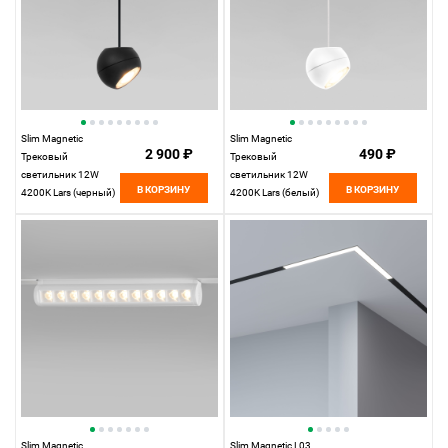
Slim Magnetic
Slim Magnetic
2 900 ₽
490 ₽
Трековый
Трековый
светильник 12W
светильник 12W
В КОРЗИНУ
В КОРЗИНУ
4200K Lars (черный)
4200K Lars (белый)
85033/01
85033/01
Elektrostandard
Elektrostandard
Slim Magnetic
Slim Magnetic L03