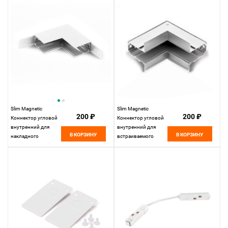
Elektrostandard
Slim Magnetic
Slim Magnetic
200 ₽
200 ₽
Коннектор угловой
Коннектор угловой
внутренний для
внутренний для
В КОРЗИНУ
В КОРЗИНУ
накладного
встраиваемого
шинопровода
шинопровода
белый 85091/00
белый 85093/00
85091/00
85093/00
Elektrostandard
Elektrostandard