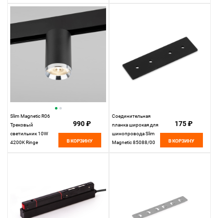
(черный) 85507/01
Elektrostandard
Slim Magnetic R06
Соединительная
990 ₽
175 ₽
Трековый
планка широкая для
светильник 10W
шинопровода Slim
В КОРЗИНУ
В КОРЗИНУ
4200K Ringe
Magnetic 85088/00
(черный/серебро)
Elektrostandard
85506/01
Elektrostandard