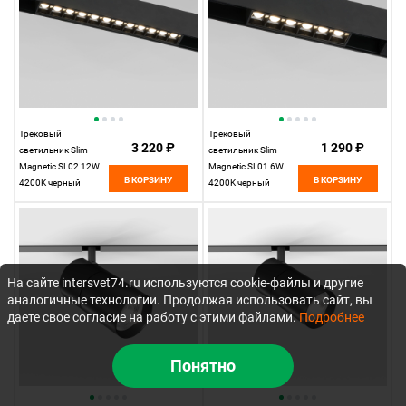
Трековый
Трековый
3 220 ₽
1 290 ₽
светильник Slim
светильник Slim
Magnetic SL02 12W
Magnetic SL01 6W
В КОРЗИНУ
В КОРЗИНУ
4200K черный
4200K черный
85005/01
85004/01
Elektrostandard
Elektrostandard
На сайте intersvet74.ru используются cookie-файлы и другие
аналогичные технологии. Продолжая использовать сайт, вы
даете свое согласие на работу с этими файлами.
Подробнее
Понятно