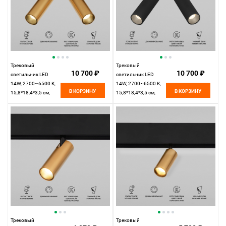
Трековый
Трековый
10 700 ₽
10 700 ₽
светильник LED
светильник LED
14W, 2700~6500 К,
14W, 2700~6500 К,
В КОРЗИНУ
В КОРЗИНУ
15,8*18,4*3,5 см,
15,8*18,4*3,5 см,
латунь,
черный,
Elektrostandard Slim
Elektrostandard Slim
Magnetic 85056/01
Magnetic 85056/01
Трековый
Трековый