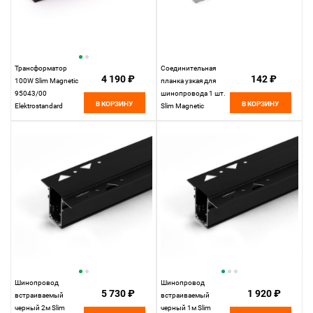
Трансформатор
Соединительная
4 190 ₽
142 ₽
100W Slim Magnetic
планка узкая для
95043/00
шинопровода 1 шт.
В КОРЗИНУ
В КОРЗИНУ
Elektrostandard
Slim Magnetic
85100/00
Elektrostandard
Шинопровод
Шинопровод
5 730 ₽
1 920 ₽
встраиваемый
встраиваемый
черный 2м Slim
черный 1м Slim