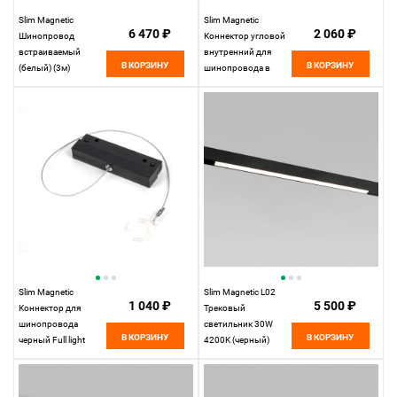
Slim Magnetic
Slim Magnetic
6 470 ₽
2 060 ₽
Шинопровод
Коннектор угловой
встраиваемый
внутренний для
В КОРЗИНУ
В КОРЗИНУ
(белый) (3м)
шинопровода в
85128/00 85128/00
натяжной потолок
Elektrostandard
(черный) 85124/00
85124/00
Elektrostandard
Slim Magnetic
Slim Magnetic L02
1 040 ₽
5 500 ₽
Коннектор для
Трековый
шинопровода
светильник 30W
В КОРЗИНУ
В КОРЗИНУ
черный Full light
4200K (черный)
85102/00
85034/01 85034/01
Elektrostandard
Elektrostandard