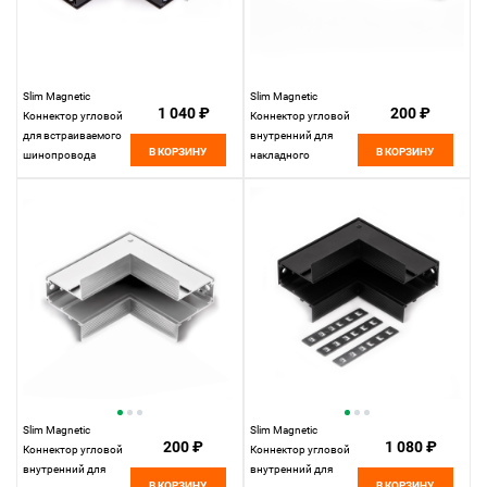
Slim Magnetic
Slim Magnetic
1 040 ₽
200 ₽
Коннектор угловой
Коннектор угловой
для встраиваемого
внутренний для
В КОРЗИНУ
В КОРЗИНУ
шинопровода
накладного
85092/11
шинопровода
Elektrostandard
белый 85091/11
Elektrostandard
Slim Magnetic
Slim Magnetic
200 ₽
1 080 ₽
Коннектор угловой
Коннектор угловой
внутренний для
внутренний для
В КОРЗИНУ
В КОРЗИНУ