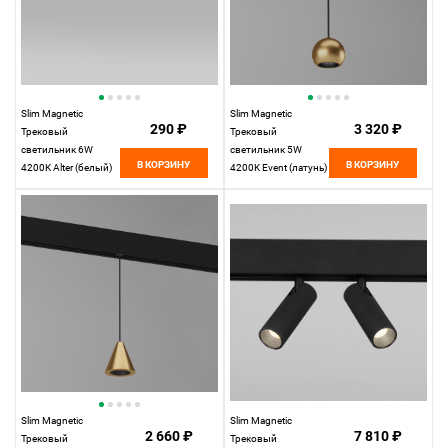
Slim Magnetic
Slim Magnetic
290 ₽
3 320 ₽
Трековый
Трековый
светильник 6W
светильник 5W
В КОРЗИНУ
В КОРЗИНУ
4200K Alter (белый)
4200K Event (латунь)
85048/01
85040/01 85040/01
Elektrostandard
Elektrostandard
Slim Magnetic
Slim Magnetic
2 660 ₽
7 810 ₽
Трековый
Трековый