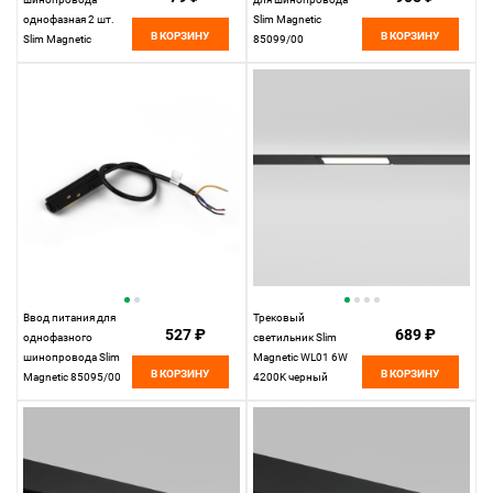
однофазная 2 шт.
Slim Magnetic
В КОРЗИНУ
В КОРЗИНУ
Slim Magnetic
85099/00
85089/00
Elektrostandard
Elektrostandard
Ввод питания для
Трековый
527 ₽
689 ₽
однофазного
светильник Slim
шинопровода Slim
Magnetic WL01 6W
В КОРЗИНУ
В КОРЗИНУ
Magnetic 85095/00
4200K черный
Elektrostandard
85007/01
Elektrostandard