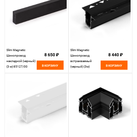
Slim Magnetic
Slim Magnetic
8 650 ₽
8 440 ₽
Шинопровод
Шинопровод
накладной (черный)
встраиваемый
В КОРЗИНУ
В КОРЗИНУ
(3 м) 85127/00
(черный) (3м)
85127/00
85128/00 85128/00
Elektrostandard
Elektrostandard