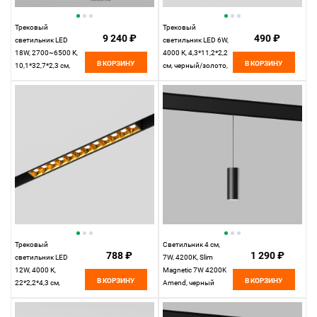
Трековый
Трековый
9 240 ₽
490 ₽
светильник LED
светильник LED 6W,
18W, 2700~6500 К,
4000 К, 4,3*11,2*2,2
В КОРЗИНУ
В КОРЗИНУ
10,1*32,7*2,3 см,
см, черный/золото,
черный,
Elektrostandard Slim
Elektrostandard Slim
Magnetic 85101/01
Magnetic 85083/01
Трековый
Светильник 4 см,
788 ₽
1 290 ₽
светильник LED
7W, 4200K, Slim
12W, 4000 К,
Magnetic 7W 4200K
В КОРЗИНУ
В КОРЗИНУ
22*2,2*4,3 см,
Amend, черный
черный/золото,
Elektrostandard Slim