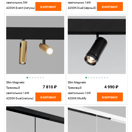
светильник 5W
светильник 14W
В КОРЗИНУ
В КОРЗИНУ
4200K Event (латунь)
4200K Dual (чёрный)
85039/01
85046/01
Elektrostandard
Elektrostandard
Slim Magnetic
Slim Magnetic
7 810 ₽
4 990 ₽
Трековый
Трековый
светильник 14W
светильник 12W
В КОРЗИНУ
В КОРЗИНУ
4200K Dual (латунь)
4200K Modify
85046/01
(черный) 85042/01
Elektrostandard
Elektrostandard