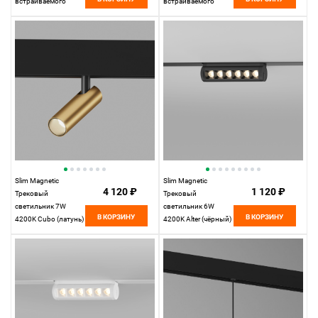
встраиваемого
встраиваемого
шинопровода
шинопровода
белый 85093/11
85093/11
Elektrostandard
Elektrostandard
Slim Magnetic
Slim Magnetic
4 120 ₽
1 120 ₽
Трековый
Трековый
светильник 7W
светильник 6W
В КОРЗИНУ
В КОРЗИНУ
4200K Cubo (латунь)
4200K Alter (чёрный)
85035/01
85048/01
Elektrostandard
Elektrostandard