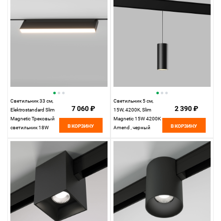
Magnetic 85103/01
Светильник 33 см,
Светильник 5 см,
7 060 ₽
2 390 ₽
Elektrostandard Slim
15W, 4200K, Slim
Magnetic Трековый
Magnetic 15W 4200K
В КОРЗИНУ
В КОРЗИНУ
светильник 18W
Amend , черный
4200K Kos, черный