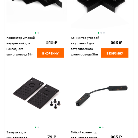
Коннектор угловой
Коннектор угловой
515 ₽
563 ₽
внутренний для
внутренний для
накладного
встраиваемого
В КОРЗИНУ
В КОРЗИНУ
шинопровода Slim
шинопровода Slim
Magnetic 85091/00
Magnetic 85093/00
Elektrostandard
Elektrostandard
Заглушка для
Гибкий коннектор
79 ₽
905 ₽
шинопровода
для шинопровода