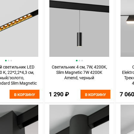
й светильник LED
Светильник 4 см, 7W, 4200K,
 К, 22*2,2*4,3 см,
Slim Magnetic 7W 4200K
Elektr
ный/золото,
Amend, черный
Трек
ndard Slim Magnetic
4
85103/01
1 290 ₽
7 06
В КОРЗИНУ
В КОРЗИНУ