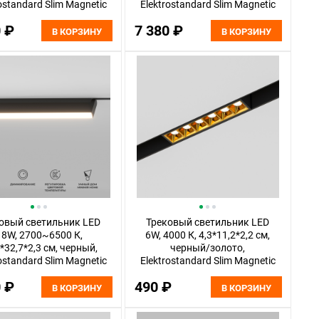
ostandard Slim Magnetic
Elektrostandard Slim Magnetic
85077/01
85080/01
0 ₽
7 380 ₽
В КОРЗИНУ
В КОРЗИНУ
овый светильник LED
Трековый светильник LED
18W, 2700~6500 К,
6W, 4000 К, 4,3*11,2*2,2 см,
*32,7*2,3 см, черный,
черный/золото,
ostandard Slim Magnetic
Elektrostandard Slim Magnetic
85083/01
85101/01
0 ₽
490 ₽
В КОРЗИНУ
В КОРЗИНУ