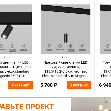
й светильник LED
Трековый светильник LED
Трек
6500 К, 12,8*19,2*3
7W, 2700~6500 К,
й, Elektrostandard
113,5*19,2*3,5 см, черный,
117,
agnetic 85071/01
Elektrostandard Slim Magnetic
Elektr
85072/01
5 780 ₽
6 94
В КОРЗИНУ
В КОРЗИНУ
АВЬТЕ ПРОЕКТ