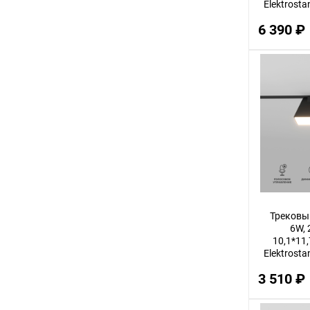
Elektrosta
6 390 ₽
Трековы
6W, 
10,1*11,
Elektrosta
3 510 ₽