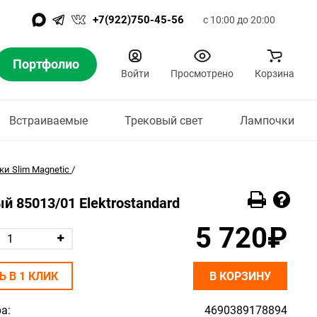
+7(922)750-45-56
с 10:00 до 20:00
Портфолио
Войти
Просмотрено
Корзина
Встраиваемые
Трековый свет
Лампочки
и Slim Magnetic
/
й 85013/01 Elektrostandard
5 720₽
Ь В 1 КЛИК
В КОРЗИНУ
а:
4690389178894