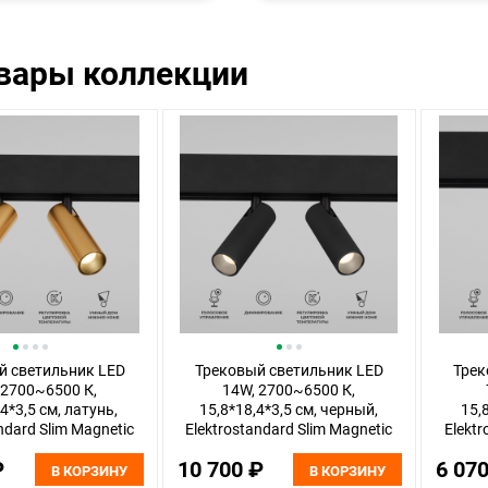
овары коллекции
й светильник LED
Трековый светильник LED
Трек
 2700~6500 К,
14W, 2700~6500 К,
4*3,5 см, латунь,
15,8*18,4*3,5 см, черный,
15,
ndard Slim Magnetic
Elektrostandard Slim Magnetic
Elektr
85056/01
85056/01
₽
10 700 ₽
6 07
В КОРЗИНУ
В КОРЗИНУ