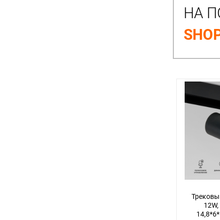
НА П
SHOP
Трековы
12W,
14,8*6*