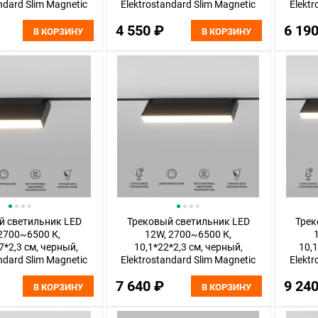
ndard Slim Magnetic
Elektrostandard Slim Magnetic
Elektr
85075/01
85076/01
4 550 ₽
6 19
В КОРЗИНУ
В КОРЗИНУ
й светильник LED
Трековый светильник LED
Трек
2700~6500 К,
12W, 2700~6500 К,
7*2,3 см, черный,
10,1*22*2,3 см, черный,
10,1
ndard Slim Magnetic
Elektrostandard Slim Magnetic
Elektr
85081/01
85082/01
7 640 ₽
9 24
В КОРЗИНУ
В КОРЗИНУ