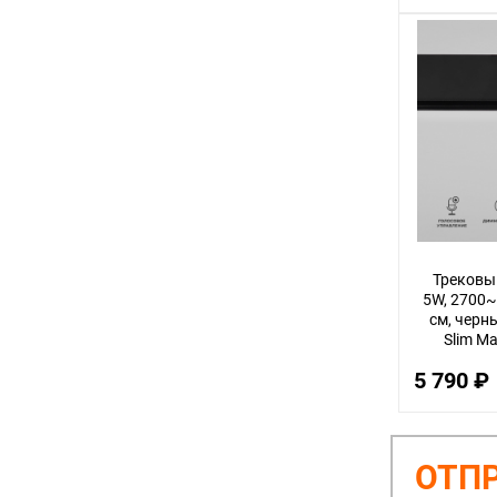
Трековы
5W, 2700~
см, черны
Slim M
5 790 ₽
ОТПР