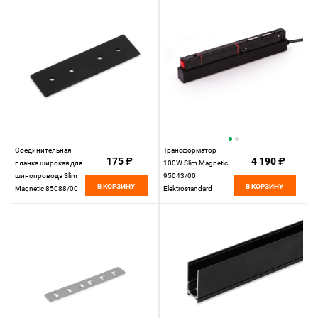
Соединительная
Трансформатор
175 ₽
4 190 ₽
планка широкая для
100W Slim Magnetic
шинопровода Slim
95043/00
В КОРЗИНУ
В КОРЗИНУ
Magnetic 85088/00
Elektrostandard
Elektrostandard