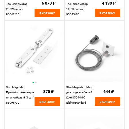
6 070 ₽
4 190 ₽
Трансформатор
Трансформатор
200W белый
100W белый
В КОРЗИНУ
В КОРЗИНУ
95042/00
95043/00
Elektrostandard
Elektrostandard
Slim Magnetic
Slim Magnetic Набор
875 ₽
644 ₽
Прямой коннектор и
для подвеса белый
планка белый (1 шт.)
(2м) 85094/00
В КОРЗИНУ
В КОРЗИНУ
85096/00
Elektrostandard
Elektrostandard