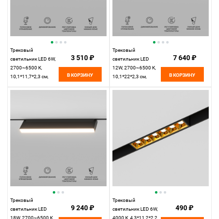
Трековый
Трековый
3 510 ₽
7 640 ₽
светильник LED 6W,
светильник LED
2700~6500 К,
12W, 2700~6500 К,
В КОРЗИНУ
В КОРЗИНУ
10,1*11,7*2,3 см,
10,1*22*2,3 см,
черный,
черный,
Elektrostandard Slim
Elektrostandard Slim
Magnetic 85081/01
Magnetic 85082/01
Трековый
Трековый
9 240 ₽
490 ₽
светильник LED
светильник LED 6W,
18W, 2700~6500 К,
4000 К, 4,3*11,2*2,2