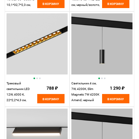
В КОРЗИНУ
В КОРЗИНУ
10,1*32,7*2,3 см,
см, черный/золото,
черный,
Elektrostandard Slim
Elektrostandard Slim
Magnetic 85101/01
Magnetic 85083/01
Трековый
Светильник 4 см,
788 ₽
1 290 ₽
светильник LED
7W, 4200K, Slim
12W, 4000 К,
Magnetic 7W 4200K
В КОРЗИНУ
В КОРЗИНУ
22*2,2*4,3 см,
Amend, черный
черный/золото,
Elektrostandard Slim
Magnetic 85103/01