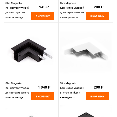
Slim Magnetic
Slim Magnetic
943 ₽
200 ₽
Коннектор угловой
Коннектор угловой
для накладного
для встраиваемого
В КОРЗИНУ
В КОРЗИНУ
шинопровода
шинопровода
85090/11
белый 85092/11
Elektrostandard
Elektrostandard
Slim Magnetic
Slim Magnetic
1 040 ₽
200 ₽
Коннектор угловой
Коннектор угловой
для встраиваемого
внутренний для
В КОРЗИНУ
В КОРЗИНУ
шинопровода
накладного
85092/11
шинопровода
Elektrostandard
белый 85091/11
Elektrostandard