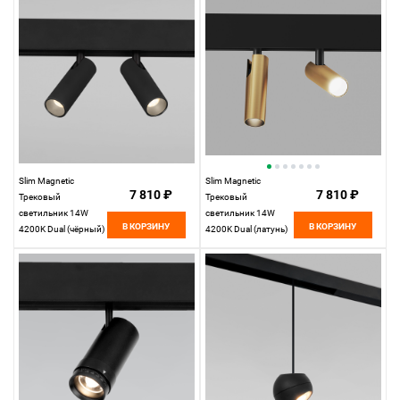
Slim Magnetic
Slim Magnetic
7 810 ₽
7 810 ₽
Трековый
Трековый
светильник 14W
светильник 14W
В КОРЗИНУ
В КОРЗИНУ
4200K Dual (чёрный)
4200K Dual (латунь)
85046/01
85046/01
Elektrostandard
Elektrostandard