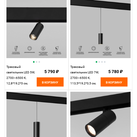
Elektrostandard Slim
Elektrostandard Slim
Magnetic 85070/01
Magnetic 85071/01
Трековый
Трековый
5 790 ₽
5 780 ₽
светильник LED 5W,
светильник LED 7W,
2700~6500 К,
2700~6500 К,
В КОРЗИНУ
В КОРЗИНУ
12,8*19,2*3 см,
113,5*19,2*3,5 см,
черный,
черный,
Elektrostandard Slim
Elektrostandard Slim
Magnetic 85071/01
Magnetic 85072/01