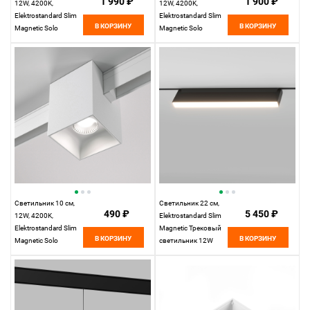
1 990 ₽
1 900 ₽
12W, 4200K,
12W, 4200K,
Elektrostandard Slim
Elektrostandard Slim
В КОРЗИНУ
В КОРЗИНУ
Magnetic Solo
Magnetic Solo
85055/01, черный
85054/01, белый
Светильник 10 см,
Светильник 22 см,
490 ₽
5 450 ₽
12W, 4200K,
Elektrostandard Slim
Elektrostandard Slim
Magnetic Трековый
В КОРЗИНУ
В КОРЗИНУ
Magnetic Solo
светильник 12W
(белый) 85055/01,
4200K Kos, черный
белый