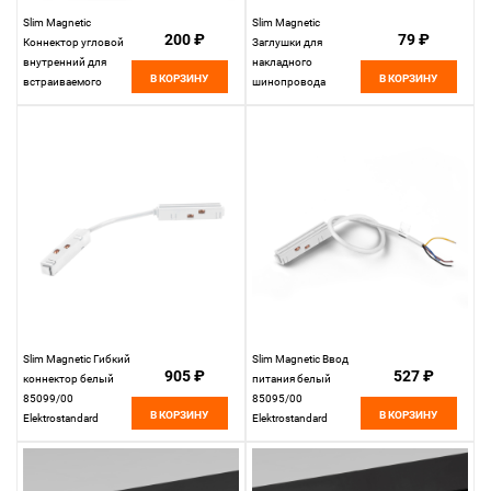
Slim Magnetic
Slim Magnetic
200 ₽
79 ₽
Коннектор угловой
Заглушки для
внутренний для
накладного
В КОРЗИНУ
В КОРЗИНУ
встраиваемого
шинопровода
шинопровода
белые (2 шт.)
белый 85093/00
85089/00
85093/00
Elektrostandard
Elektrostandard
Slim Magnetic Гибкий
Slim Magnetic Ввод
905 ₽
527 ₽
коннектор белый
питания белый
85099/00
85095/00
В КОРЗИНУ
В КОРЗИНУ
Elektrostandard
Elektrostandard