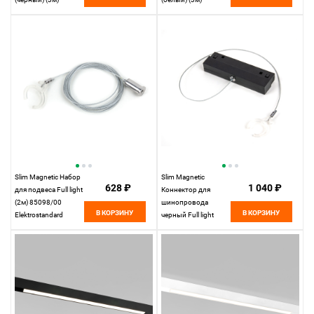
85128/00 85128/00
85128/00 85128/00
Elektrostandard
Elektrostandard
Slim Magnetic Набор
Slim Magnetic
628 ₽
1 040 ₽
для подвеса Full light
Коннектор для
(2м) 85098/00
шинопровода
В КОРЗИНУ
В КОРЗИНУ
Elektrostandard
черный Full light
85102/00
Elektrostandard