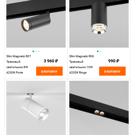
Slim Magnetic R07
Slim Magnetic R06
3 960 ₽
990 ₽
Трековый
Трековый
светильник 8W
светильник 10W
В КОРЗИНУ
В КОРЗИНУ
4200K Porte
4200K Ringe
(черный) 85507/01
(черный/серебро)
Elektrostandard
85506/01
Elektrostandard