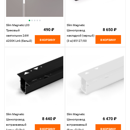
Slim Magnetic L03
Slim Magnetic
490 ₽
8 650 ₽
Трековый
Шинопровод
светильник 24W
накладной (черный)
В КОРЗИНУ
В КОРЗИНУ
4200K Link (белый)
(3 м) 85127/00
85029/01
85127/00
Elektrostandard
Elektrostandard
Slim Magnetic
Slim Magnetic
8 440 ₽
6 470 ₽
Шинопровод
Шинопровод
встраиваемый
встраиваемый
В КОРЗИНУ
В КОРЗИНУ
(черный) (3м)
(белый) (3м)