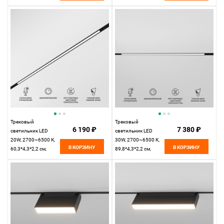
черный,
черный,
Elektrostandard Slim
Elektrostandard Slim
Magnetic 85075/01
Magnetic 85076/01
Трековый
Трековый
6 190 ₽
7 380 ₽
светильник LED
светильник LED
20W, 2700~6500 К,
30W, 2700~6500 К,
В КОРЗИНУ
В КОРЗИНУ
60,3*4,3*2,2 см,
89,8*4,3*2,2 см,
черный,
черный,
Elektrostandard Slim
Elektrostandard Slim
Magnetic 85077/01
Magnetic 85080/01