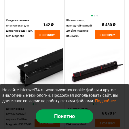
Соединительная
Шинопровод
142 ₽
5 480 ₽
планка узкая для
накладной черный
шинопровода 1 шт.
2м Slim Magnetic
В КОРЗИНУ
В КОРЗИНУ
Slim Magnetic
85084/00
85100/00
Elektrostandard
Elektrostandard
На сайте intersvet74.ru используются cookie-файлы и другие
аналогичные технологии. Продолжая использовать сайт, вы
даете свое согласие на работу с этими файлами.
Подробнее
Шинопровод
Трансформатор
5 730 ₽
6 070 ₽
встраиваемый
200W Slim Magnetic
Понятно
черный 2м Slim
95042/00
В КОРЗИНУ
В КОРЗИНУ
Magnetic 85087/00
Elektrostandard