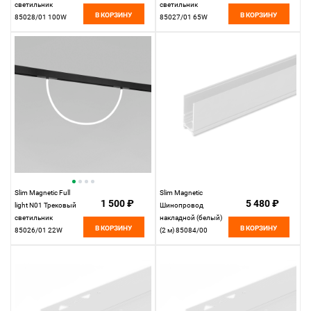
светильник
светильник
В КОРЗИНУ
В КОРЗИНУ
85028/01 100W
85027/01 65W
4200K
4200K
Elektrostandard
Elektrostandard
Slim Magnetic Full
Slim Magnetic
1 500 ₽
5 480 ₽
light N01 Трековый
Шинопровод
светильник
накладной (белый)
В КОРЗИНУ
В КОРЗИНУ
85026/01 22W
(2 м) 85084/00
4200K
Elektrostandard
Elektrostandard