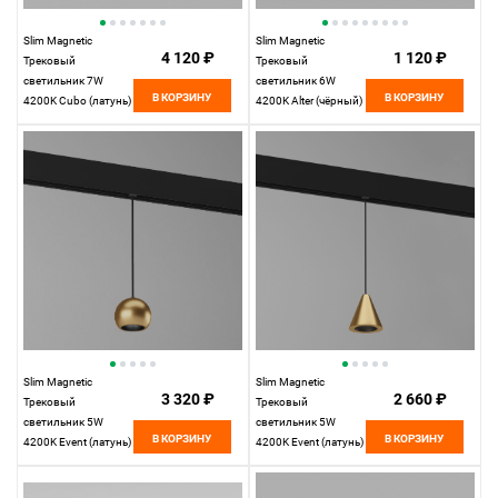
Slim Magnetic
Slim Magnetic
4 120 ₽
1 120 ₽
Трековый
Трековый
светильник 7W
светильник 6W
В КОРЗИНУ
В КОРЗИНУ
4200K Cubo (латунь)
4200K Alter (чёрный)
85035/01
85048/01
Elektrostandard
Elektrostandard
Slim Magnetic
Slim Magnetic
3 320 ₽
2 660 ₽
Трековый
Трековый
светильник 5W
светильник 5W
В КОРЗИНУ
В КОРЗИНУ
4200K Event (латунь)
4200K Event (латунь)
85040/01 85040/01
85039/01
Elektrostandard
Elektrostandard