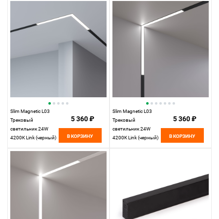
Elektrostandard
Elektrostandard
Slim Magnetic L03
Slim Magnetic L03
5 360 ₽
5 360 ₽
Трековый
Трековый
светильник 24W
светильник 24W
В КОРЗИНУ
В КОРЗИНУ
4200K Link (черный)
4200K Link (черный)
85031/01
85029/01
Elektrostandard
Elektrostandard