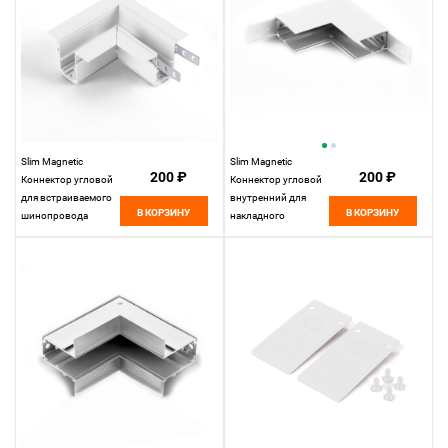
Slim Magnetic
Slim Magnetic
200 ₽
200 ₽
Коннектор угловой
Коннектор угловой
для встраиваемого
внутренний для
В КОРЗИНУ
В КОРЗИНУ
шинопровода
накладного
белый 85092/00
шинопровода
85092/00
белый 85091/00
Elektrostandard
85091/00
Elektrostandard