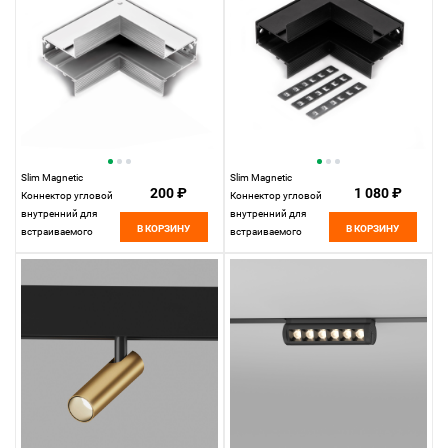
Slim Magnetic
Slim Magnetic
200 ₽
1 080 ₽
Коннектор угловой
Коннектор угловой
внутренний для
внутренний для
В КОРЗИНУ
В КОРЗИНУ
встраиваемого
встраиваемого
шинопровода
шинопровода
белый 85093/11
85093/11
Elektrostandard
Elektrostandard