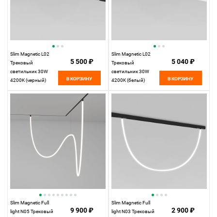
Slim Magnetic L02
Slim Magnetic L02
5 500 ₽
5 040 ₽
Трековый
Трековый
светильник 30W
светильник 30W
В КОРЗИНУ
В КОРЗИНУ
4200K (черный)
4200K (белый)
85034/01 85034/01
85034/01 85034/01
Elektrostandard
Elektrostandard
Slim Magnetic Full
Slim Magnetic Full
9 900 ₽
2 900 ₽
light N05 Трековый
light N03 Трековый