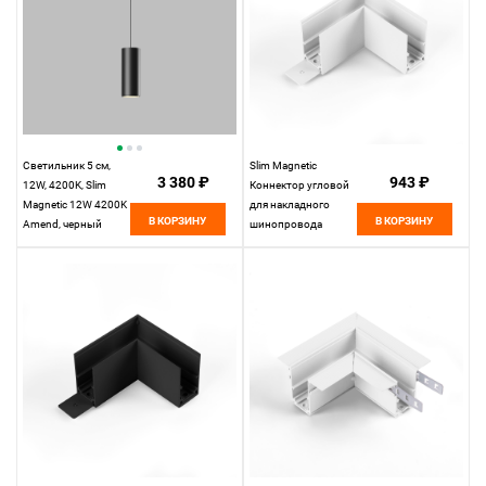
Светильник 5 см,
Slim Magnetic
3 380 ₽
943 ₽
12W, 4200K, Slim
Коннектор угловой
Magnetic 12W 4200K
для накладного
В КОРЗИНУ
В КОРЗИНУ
Amend, черный
шинопровода
белый 85090/11
Elektrostandard