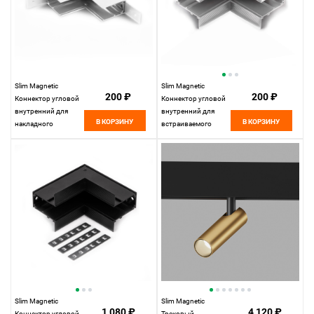
Slim Magnetic
Slim Magnetic
200 ₽
200 ₽
Коннектор угловой
Коннектор угловой
внутренний для
внутренний для
В КОРЗИНУ
В КОРЗИНУ
накладного
встраиваемого
шинопровода
шинопровода
белый 85091/11
белый 85093/11
Elektrostandard
Elektrostandard
Slim Magnetic
Slim Magnetic
1 080 ₽
4 120 ₽
Коннектор угловой
Трековый