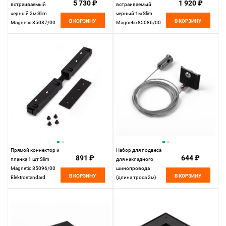
5 730 ₽
1 920 ₽
встраиваемый
встраиваемый
черный 2м Slim
черный 1м Slim
В КОРЗИНУ
В КОРЗИНУ
Magnetic 85087/00
Magnetic 85086/00
Elektrostandard
Elektrostandard
Прямой коннектор и
Набор для подвеса
891 ₽
644 ₽
планка 1 шт Slim
для накладного
Magnetic 85096/00
шинопровода
В КОРЗИНУ
В КОРЗИНУ
Elektrostandard
(длина троса 2м)
Slim Magnetic
85094/00
Elektrostandard