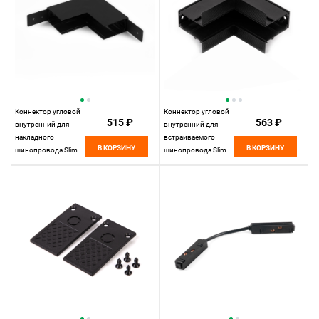
Коннектор угловой
Коннектор угловой
515 ₽
563 ₽
внутренний для
внутренний для
накладного
встраиваемого
В КОРЗИНУ
В КОРЗИНУ
шинопровода Slim
шинопровода Slim
Magnetic 85091/00
Magnetic 85093/00
Elektrostandard
Elektrostandard