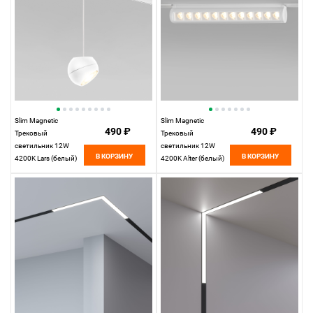
Slim Magnetic
Slim Magnetic
490 ₽
490 ₽
Трековый
Трековый
светильник 12W
светильник 12W
В КОРЗИНУ
В КОРЗИНУ
4200K Lars (белый)
4200K Alter (белый)
85033/01
85049/01 85049/01
Elektrostandard
Elektrostandard