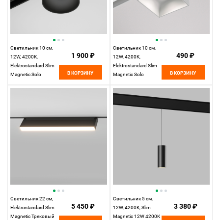
Светильник 10 см,
Светильник 10 см,
1 900 ₽
490 ₽
12W, 4200K,
12W, 4200K,
Elektrostandard Slim
Elektrostandard Slim
В КОРЗИНУ
В КОРЗИНУ
Magnetic Solo
Magnetic Solo
85054/01, белый
(белый) 85055/01,
белый
Светильник 22 см,
Светильник 5 см,
5 450 ₽
3 380 ₽
Elektrostandard Slim
12W, 4200K, Slim
Magnetic Трековый
Magnetic 12W 4200K