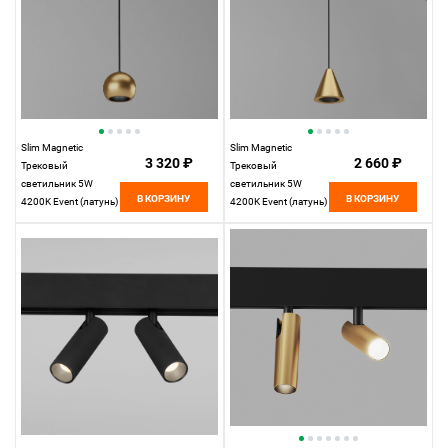
Slim Magnetic
Slim Magnetic
3 320 ₽
2 660 ₽
Трековый
Трековый
светильник 5W
светильник 5W
В КОРЗИНУ
В КОРЗИНУ
4200K Event (латунь)
4200K Event (латунь)
85040/01 85040/01
85039/01
Elektrostandard
Elektrostandard