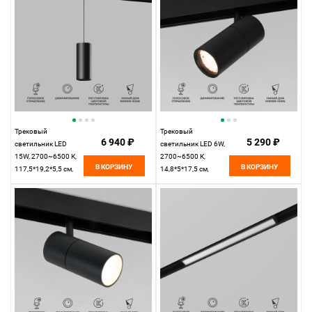
Трековый
Трековый
6 940 ₽
5 290 ₽
светильник LED
светильник LED 6W,
15W, 2700~6500 К,
2700~6500 К,
В КОРЗИНУ
В КОРЗИНУ
117,5*19,2*5,5 см,
14,8*5*17,5 см,
черный,
черный,
Elektrostandard Slim
Elektrostandard Slim
Magnetic 85073/01
Magnetic 85074/01