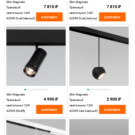
Slim Magnetic
Slim Magnetic
7 810 ₽
7 810 ₽
Трековый
Трековый
светильник 14W
светильник 14W
В КОРЗИНУ
В КОРЗИНУ
4200K Dual (чёрный)
4200K Dual (латунь)
85046/01
85046/01
Elektrostandard
Elektrostandard
Slim Magnetic
Slim Magnetic
4 990 ₽
2 900 ₽
Трековый
Трековый
светильник 12W
светильник 12W
В КОРЗИНУ
В КОРЗИНУ
4200K Modify
4200K Lars (черный)
(черный) 85042/01
85033/01
Elektrostandard
Elektrostandard