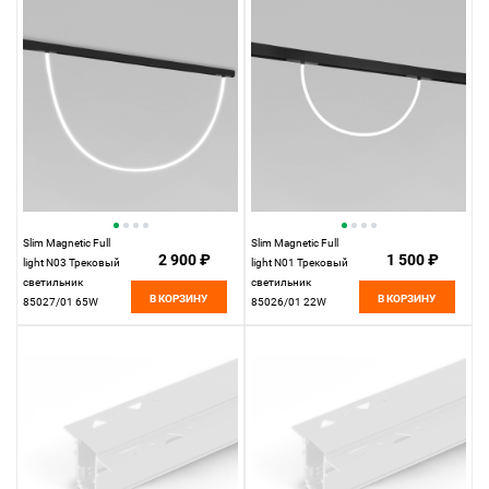
Elektrostandard
Elektrostandard
Slim Magnetic Full
Slim Magnetic Full
2 900 ₽
1 500 ₽
light N03 Трековый
light N01 Трековый
светильник
светильник
В КОРЗИНУ
В КОРЗИНУ
85027/01 65W
85026/01 22W
4200K
4200K
Elektrostandard
Elektrostandard