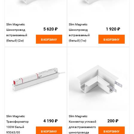
Slim Magnetic
Slim Magnetic
5 620 ₽
1 920 ₽
Шинопровод
Шинопровод
встраиваемый
встраиваемый
В КОРЗИНУ
В КОРЗИНУ
(белый) (2м)
(белый) (1м)
85087/00
85086/00
Elektrostandard
Elektrostandard
Slim Magnetic
Slim Magnetic
4 190 ₽
200 ₽
Трансформатор
Коннектор угловой
100W белый
для встраиваемого
В КОРЗИНУ
В КОРЗИНУ
95043/00
шинопровода