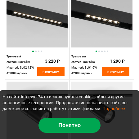
Трековый
Трековый
3 220 ₽
1 290 ₽
светильник Slim
светильник Slim
Magnetic SL02 12W
Magnetic SL01 6W
В КОРЗИНУ
В КОРЗИНУ
4200K черный
4200K черный
85005/01
85004/01
Elektrostandard
Elektrostandard
На сайте intersvet74.ru используются cookie-файлы и другие
аналогичные технологии. Продолжая использовать сайт, вы
даете свое согласие на работу с этими файлами.
Подробнее
Понятно