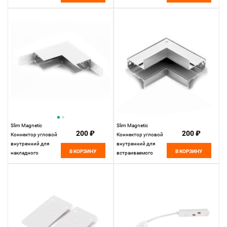
Elektrostandard
белый 85092/00
85092/00
Elektrostandard
Slim Magnetic
Slim Magnetic
200 ₽
200 ₽
Коннектор угловой
Коннектор угловой
внутренний для
внутренний для
В КОРЗИНУ
В КОРЗИНУ
накладного
встраиваемого
шинопровода
шинопровода
белый 85091/00
белый 85093/00
85091/00
85093/00
Elektrostandard
Elektrostandard