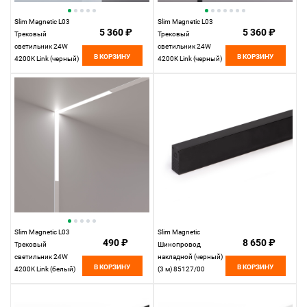
Slim Magnetic L03
Slim Magnetic L03
5 360 ₽
5 360 ₽
Трековый
Трековый
светильник 24W
светильник 24W
В КОРЗИНУ
В КОРЗИНУ
4200K Link (черный)
4200K Link (черный)
85031/01
85029/01
Elektrostandard
Elektrostandard
Slim Magnetic L03
Slim Magnetic
490 ₽
8 650 ₽
Трековый
Шинопровод
светильник 24W
накладной (черный)
В КОРЗИНУ
В КОРЗИНУ
4200K Link (белый)
(3 м) 85127/00
85029/01
85127/00
Elektrostandard
Elektrostandard