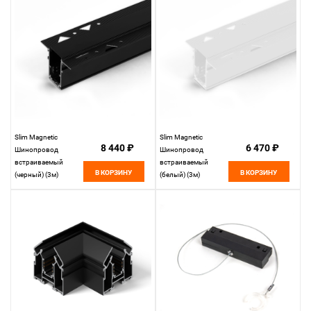
Slim Magnetic
Slim Magnetic
8 440 ₽
6 470 ₽
Шинопровод
Шинопровод
встраиваемый
встраиваемый
В КОРЗИНУ
В КОРЗИНУ
(черный) (3м)
(белый) (3м)
85128/00 85128/00
85128/00 85128/00
Elektrostandard
Elektrostandard