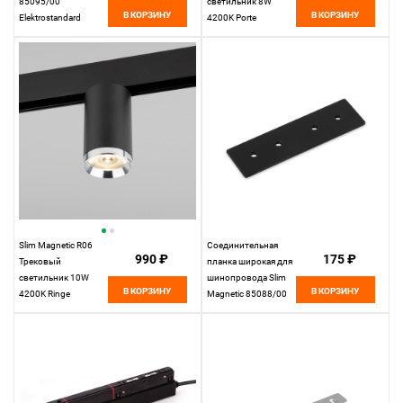
85095/00
светильник 8W
В КОРЗИНУ
В КОРЗИНУ
Elektrostandard
4200K Porte
(черный) 85507/01
Elektrostandard
Slim Magnetic R06
Соединительная
990 ₽
175 ₽
Трековый
планка широкая для
светильник 10W
шинопровода Slim
В КОРЗИНУ
В КОРЗИНУ
4200K Ringe
Magnetic 85088/00
(черный/серебро)
Elektrostandard
85506/01
Elektrostandard