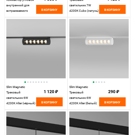
внутренний для
светильник 7W
В КОРЗИНУ
В КОРЗИНУ
встраиваемого
4200K Cubo (латунь)
шинопровода
85035/01
85093/11
Elektrostandard
Elektrostandard
Slim Magnetic
Slim Magnetic
1 120 ₽
290 ₽
Трековый
Трековый
светильник 6W
светильник 6W
В КОРЗИНУ
В КОРЗИНУ
4200K Alter (чёрный)
4200K Alter (белый)
85048/01
85048/01
Elektrostandard
Elektrostandard