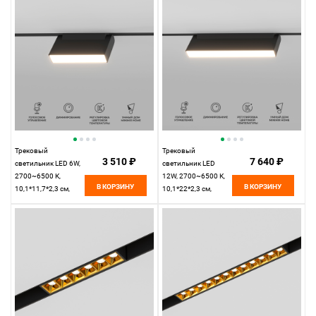
Magnetic 85077/01
Magnetic 85080/01
Трековый
Трековый
3 510 ₽
7 640 ₽
светильник LED 6W,
светильник LED
2700~6500 К,
12W, 2700~6500 К,
В КОРЗИНУ
В КОРЗИНУ
10,1*11,7*2,3 см,
10,1*22*2,3 см,
черный,
черный,
Elektrostandard Slim
Elektrostandard Slim
Magnetic 85081/01
Magnetic 85082/01