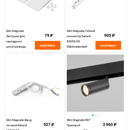
Slim Magnetic
Slim Magnetic Гибкий
79 ₽
905 ₽
Заглушки для
коннектор белый
накладного
85099/00
В КОРЗИНУ
В КОРЗИНУ
шинопровода
Elektrostandard
белые (2 шт.)
85089/00
Elektrostandard
Slim Magnetic Ввод
Slim Magnetic R07
527 ₽
3 960 ₽
питания белый
Трековый