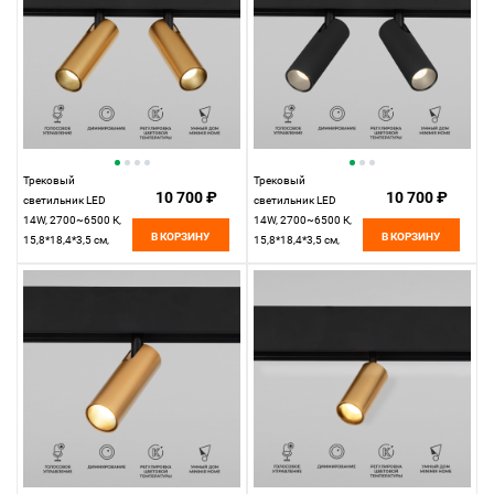
Трековый
Трековый
10 700 ₽
10 700 ₽
светильник LED
светильник LED
14W, 2700~6500 К,
14W, 2700~6500 К,
В КОРЗИНУ
В КОРЗИНУ
15,8*18,4*3,5 см,
15,8*18,4*3,5 см,
латунь,
черный,
Elektrostandard Slim
Elektrostandard Slim
Magnetic 85056/01
Magnetic 85056/01