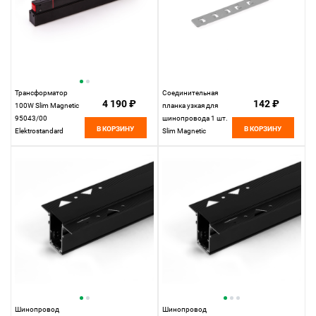
Трансформатор
Соединительная
4 190 ₽
142 ₽
100W Slim Magnetic
планка узкая для
95043/00
шинопровода 1 шт.
В КОРЗИНУ
В КОРЗИНУ
Elektrostandard
Slim Magnetic
85100/00
Elektrostandard
Шинопровод
Шинопровод