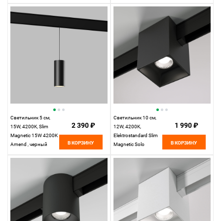
4200K Kos, черный
Светильник 5 см,
Светильник 10 см,
2 390 ₽
1 990 ₽
15W, 4200K, Slim
12W, 4200K,
Magnetic 15W 4200K
Elektrostandard Slim
В КОРЗИНУ
В КОРЗИНУ
Amend , черный
Magnetic Solo
85055/01, черный