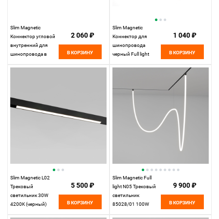
Slim Magnetic
Slim Magnetic
2 060 ₽
1 040 ₽
Коннектор угловой
Коннектор для
внутренний для
шинопровода
В КОРЗИНУ
В КОРЗИНУ
шинопровода в
черный Full light
натяжной потолок
85102/00
(черный) 85124/00
Elektrostandard
85124/00
Elektrostandard
Slim Magnetic L02
Slim Magnetic Full
5 500 ₽
9 900 ₽
Трековый
light N05 Трековый
светильник 30W
светильник
В КОРЗИНУ
В КОРЗИНУ
4200K (черный)
85028/01 100W
85034/01 85034/01
4200K