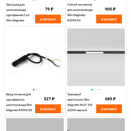
Заглушка для
Гибкий коннектор
79 ₽
905 ₽
шинопровода
для шинопровода
однофазная 2 шт.
Slim Magnetic
В КОРЗИНУ
В КОРЗИНУ
Slim Magnetic
85099/00
85089/00
Elektrostandard
Elektrostandard
Ввод питания для
Трековый
527 ₽
689 ₽
однофазного
светильник Slim
шинопровода Slim
Magnetic WL01 6W
В КОРЗИНУ
В КОРЗИНУ
Magnetic 85095/00
4200K черный
Elektrostandard
85007/01
Elektrostandard