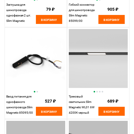
Заглушка для
Гибкий коннектор
79 ₽
905 ₽
шинопровода
для шинопровода
однофазная 2 шт.
Slim Magnetic
В КОРЗИНУ
В КОРЗИНУ
Slim Magnetic
85099/00
85089/00
Elektrostandard
Elektrostandard
Ввод питания для
Трековый
527 ₽
689 ₽
однофазного
светильник Slim
шинопровода Slim
Magnetic WL01 6W
В КОРЗИНУ
В КОРЗИНУ
Magnetic 85095/00
4200K черный
Elektrostandard
85007/01
Elektrostandard