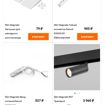
Slim Magnetic
Slim Magnetic Гибкий
79 ₽
905 ₽
Заглушки для
коннектор белый
накладного
85099/00
В КОРЗИНУ
В КОРЗИНУ
шинопровода
Elektrostandard
белые (2 шт.)
85089/00
Elektrostandard
Slim Magnetic Ввод
Slim Magnetic R07
527 ₽
3 960 ₽
питания белый
Трековый