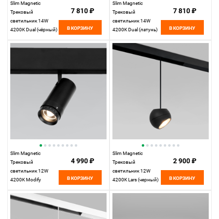
Slim Magnetic
Slim Magnetic
7 810 ₽
7 810 ₽
Трековый
Трековый
светильник 14W
светильник 14W
В КОРЗИНУ
В КОРЗИНУ
4200K Dual (чёрный)
4200K Dual (латунь)
85046/01
85046/01
Elektrostandard
Elektrostandard
Slim Magnetic
Slim Magnetic
4 990 ₽
2 900 ₽
Трековый
Трековый
светильник 12W
светильник 12W
В КОРЗИНУ
В КОРЗИНУ
4200K Modify
4200K Lars (черный)
(черный) 85042/01
85033/01
Elektrostandard
Elektrostandard