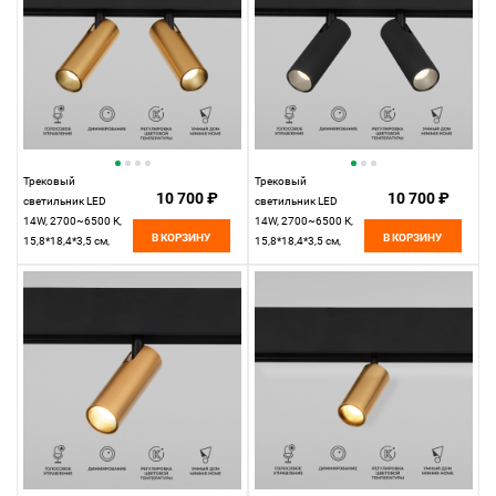
Трековый
Трековый
10 700 ₽
10 700 ₽
светильник LED
светильник LED
14W, 2700~6500 К,
14W, 2700~6500 К,
В КОРЗИНУ
В КОРЗИНУ
15,8*18,4*3,5 см,
15,8*18,4*3,5 см,
латунь,
черный,
Elektrostandard Slim
Elektrostandard Slim
Magnetic 85056/01
Magnetic 85056/01