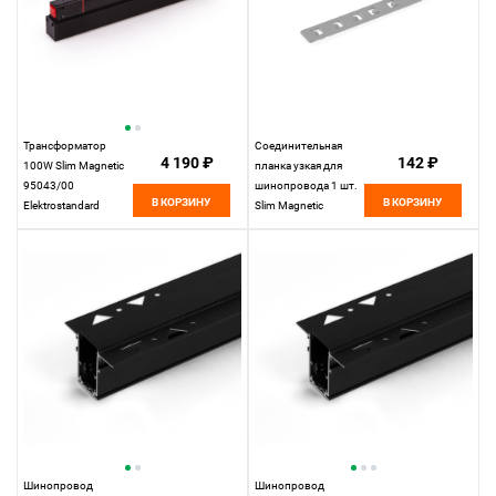
Трансформатор
Соединительная
4 190 ₽
142 ₽
100W Slim Magnetic
планка узкая для
95043/00
шинопровода 1 шт.
В КОРЗИНУ
В КОРЗИНУ
Elektrostandard
Slim Magnetic
85100/00
Elektrostandard
Шинопровод
Шинопровод