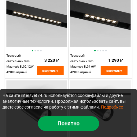
Трековый
Трековый
3 220 ₽
1 290 ₽
светильник Slim
светильник Slim
Magnetic SL02 12W
Magnetic SL01 6W
В КОРЗИНУ
В КОРЗИНУ
4200K черный
4200K черный
85005/01
85004/01
Elektrostandard
Elektrostandard
На сайте intersvet74.ru используются cookie-файлы и другие
аналогичные технологии. Продолжая использовать сайт, вы
даете свое согласие на работу с этими файлами.
Подробнее
Понятно