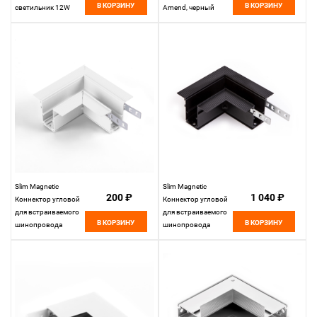
В КОРЗИНУ
В КОРЗИНУ
светильник 12W
Amend, черный
4200K Kos, черный
Slim Magnetic
Slim Magnetic
200 ₽
1 040 ₽
Коннектор угловой
Коннектор угловой
для встраиваемого
для встраиваемого
В КОРЗИНУ
В КОРЗИНУ
шинопровода
шинопровода
белый 85092/11
85092/11
Elektrostandard
Elektrostandard