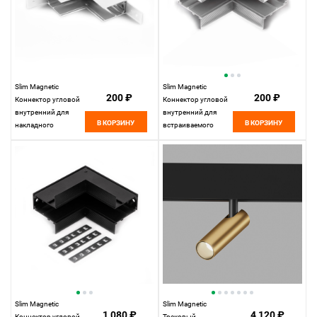
Slim Magnetic
Slim Magnetic
200 ₽
200 ₽
Коннектор угловой
Коннектор угловой
внутренний для
внутренний для
В КОРЗИНУ
В КОРЗИНУ
накладного
встраиваемого
шинопровода
шинопровода
белый 85091/11
белый 85093/11
Elektrostandard
Elektrostandard
Slim Magnetic
Slim Magnetic
1 080 ₽
4 120 ₽
Коннектор угловой
Трековый