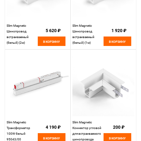
Slim Magnetic
Slim Magnetic
5 620 ₽
1 920 ₽
Шинопровод
Шинопровод
встраиваемый
встраиваемый
В КОРЗИНУ
В КОРЗИНУ
(белый) (2м)
(белый) (1м)
85087/00
85086/00
Elektrostandard
Elektrostandard
Slim Magnetic
Slim Magnetic
4 190 ₽
200 ₽
Трансформатор
Коннектор угловой
100W белый
для встраиваемого
В КОРЗИНУ
В КОРЗИНУ
95043/00
шинопровода