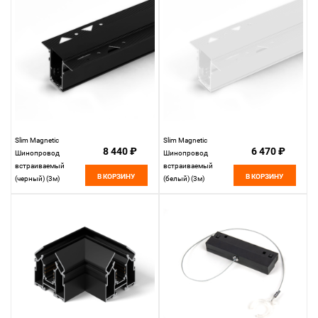
Slim Magnetic
Slim Magnetic
8 440 ₽
6 470 ₽
Шинопровод
Шинопровод
встраиваемый
встраиваемый
В КОРЗИНУ
В КОРЗИНУ
(черный) (3м)
(белый) (3м)
85128/00 85128/00
85128/00 85128/00
Elektrostandard
Elektrostandard