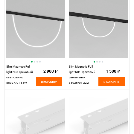
Elektrostandard
Elektrostandard
Slim Magnetic Full
Slim Magnetic Full
2 900 ₽
1 500 ₽
light N03 Трековый
light N01 Трековый
светильник
светильник
В КОРЗИНУ
В КОРЗИНУ
85027/01 65W
85026/01 22W
4200K
4200K
Elektrostandard
Elektrostandard