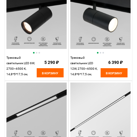
Трековый
Трековый
5 290 ₽
6 390 ₽
светильник LED 6W,
светильник LED
2700~6500 К,
12W, 2700~6500 К,
В КОРЗИНУ
В КОРЗИНУ
14,8*5*17,5 см,
14,8*6*17,5 см,
черный,
черный,
Elektrostandard Slim
Elektrostandard Slim
Magnetic 85074/01
Magnetic 85075/01