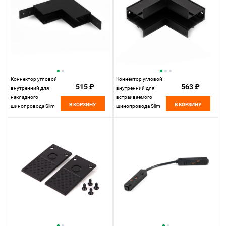
Коннектор угловой
Коннектор угловой
515 ₽
563 ₽
внутренний для
внутренний для
накладного
встраиваемого
В КОРЗИНУ
В КОРЗИНУ
шинопровода Slim
шинопровода Slim
Magnetic 85091/00
Magnetic 85093/00
Elektrostandard
Elektrostandard