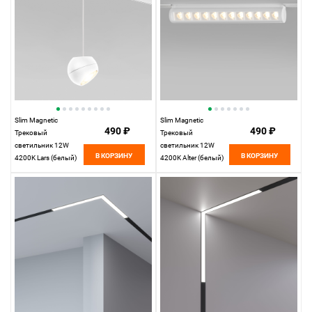
Slim Magnetic
Slim Magnetic
490 ₽
490 ₽
Трековый
Трековый
светильник 12W
светильник 12W
В КОРЗИНУ
В КОРЗИНУ
4200K Lars (белый)
4200K Alter (белый)
85033/01
85049/01 85049/01
Elektrostandard
Elektrostandard