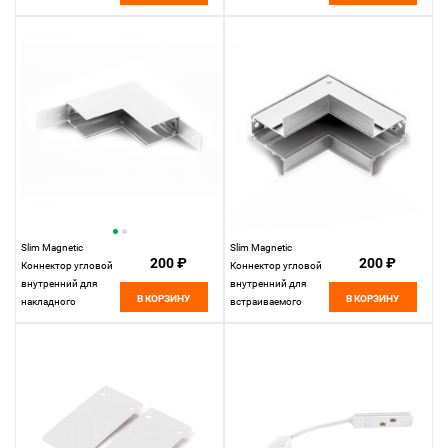
Elektrostandard
белый 85092/00
85092/00
Elektrostandard
Slim Magnetic
Slim Magnetic
200 ₽
200 ₽
Коннектор угловой
Коннектор угловой
внутренний для
внутренний для
В КОРЗИНУ
В КОРЗИНУ
накладного
встраиваемого
шинопровода
шинопровода
белый 85091/00
белый 85093/00
85091/00
85093/00
Elektrostandard
Elektrostandard