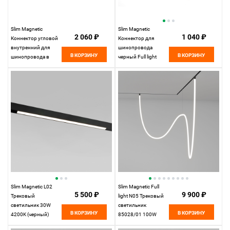
Slim Magnetic
Slim Magnetic
2 060 ₽
1 040 ₽
Коннектор угловой
Коннектор для
внутренний для
шинопровода
В КОРЗИНУ
В КОРЗИНУ
шинопровода в
черный Full light
натяжной потолок
85102/00
(черный) 85124/00
Elektrostandard
85124/00
Elektrostandard
Slim Magnetic L02
Slim Magnetic Full
5 500 ₽
9 900 ₽
Трековый
light N05 Трековый
светильник 30W
светильник
В КОРЗИНУ
В КОРЗИНУ
4200K (черный)
85028/01 100W
85034/01 85034/01
4200K