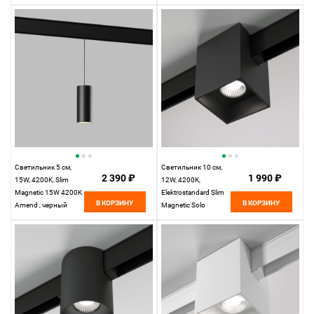
4200K Kos, черный
Светильник 5 см,
Светильник 10 см,
2 390 ₽
1 990 ₽
15W, 4200K, Slim
12W, 4200K,
Magnetic 15W 4200K
Elektrostandard Slim
В КОРЗИНУ
В КОРЗИНУ
Amend , черный
Magnetic Solo
85055/01, черный