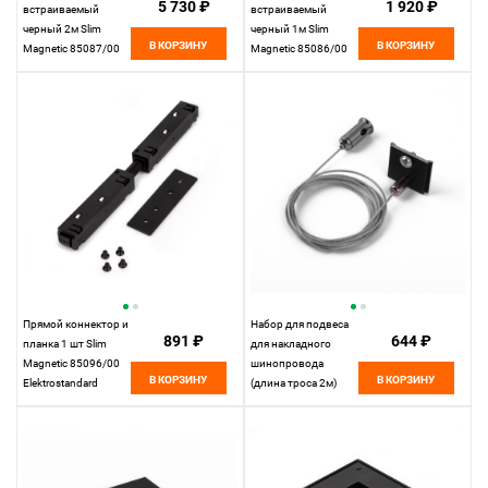
5 730 ₽
1 920 ₽
встраиваемый
встраиваемый
черный 2м Slim
черный 1м Slim
В КОРЗИНУ
В КОРЗИНУ
Magnetic 85087/00
Magnetic 85086/00
Elektrostandard
Elektrostandard
Прямой коннектор и
Набор для подвеса
891 ₽
644 ₽
планка 1 шт Slim
для накладного
Magnetic 85096/00
шинопровода
В КОРЗИНУ
В КОРЗИНУ
Elektrostandard
(длина троса 2м)
Slim Magnetic
85094/00
Elektrostandard