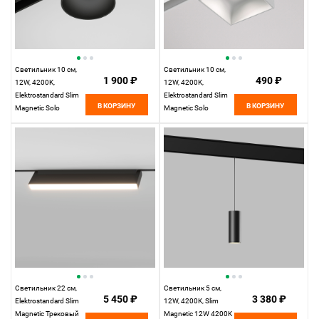
Светильник 10 см,
Светильник 10 см,
1 900 ₽
490 ₽
12W, 4200K,
12W, 4200K,
Elektrostandard Slim
Elektrostandard Slim
В КОРЗИНУ
В КОРЗИНУ
Magnetic Solo
Magnetic Solo
85054/01, белый
(белый) 85055/01,
белый
Светильник 22 см,
Светильник 5 см,
5 450 ₽
3 380 ₽
Elektrostandard Slim
12W, 4200K, Slim
Magnetic Трековый
Magnetic 12W 4200K