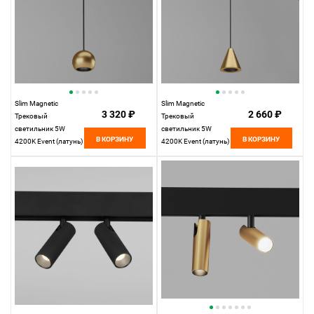
Slim Magnetic
Slim Magnetic
3 320 ₽
2 660 ₽
Трековый
Трековый
светильник 5W
светильник 5W
В КОРЗИНУ
В КОРЗИНУ
4200K Event (латунь)
4200K Event (латунь)
85040/01 85040/01
85039/01
Elektrostandard
Elektrostandard