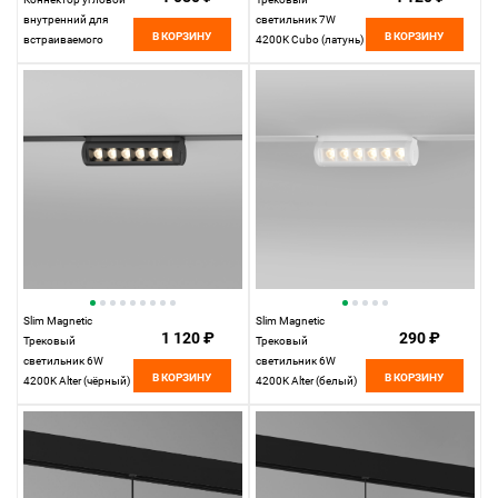
внутренний для
светильник 7W
В КОРЗИНУ
В КОРЗИНУ
встраиваемого
4200K Cubo (латунь)
шинопровода
85035/01
85093/11
Elektrostandard
Elektrostandard
Slim Magnetic
Slim Magnetic
1 120 ₽
290 ₽
Трековый
Трековый
светильник 6W
светильник 6W
В КОРЗИНУ
В КОРЗИНУ
4200K Alter (чёрный)
4200K Alter (белый)
85048/01
85048/01
Elektrostandard
Elektrostandard