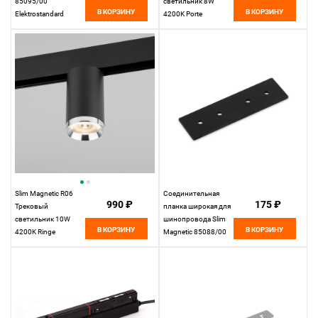
85095/00
светильник 8W
В КОРЗИНУ
В КОРЗИНУ
Elektrostandard
4200K Porte
(черный) 85507/01
Elektrostandard
Slim Magnetic R06
Соединительная
990 ₽
175 ₽
Трековый
планка широкая для
светильник 10W
шинопровода Slim
В КОРЗИНУ
В КОРЗИНУ
4200K Ringe
Magnetic 85088/00
(черный/серебро)
Elektrostandard
85506/01
Elektrostandard