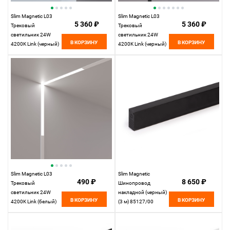
Slim Magnetic L03
Slim Magnetic L03
5 360 ₽
5 360 ₽
Трековый
Трековый
светильник 24W
светильник 24W
В КОРЗИНУ
В КОРЗИНУ
4200K Link (черный)
4200K Link (черный)
85031/01
85029/01
Elektrostandard
Elektrostandard
Slim Magnetic L03
Slim Magnetic
490 ₽
8 650 ₽
Трековый
Шинопровод
светильник 24W
накладной (черный)
В КОРЗИНУ
В КОРЗИНУ
4200K Link (белый)
(3 м) 85127/00
85029/01
85127/00
Elektrostandard
Elektrostandard