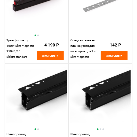
Трансформатор
Соединительная
4 190 ₽
142 ₽
100W Slim Magnetic
планка узкая для
95043/00
шинопровода 1 шт.
В КОРЗИНУ
В КОРЗИНУ
Elektrostandard
Slim Magnetic
85100/00
Elektrostandard
Шинопровод
Шинопровод