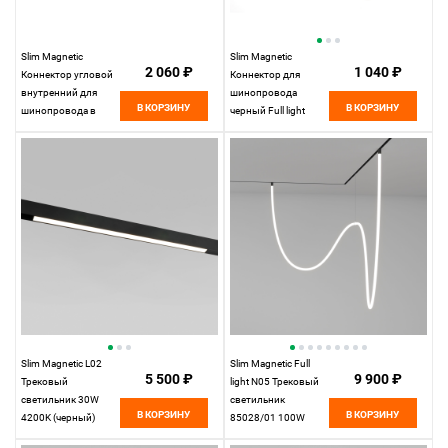
Slim Magnetic
Slim Magnetic
2 060 ₽
1 040 ₽
Коннектор угловой
Коннектор для
внутренний для
шинопровода
В КОРЗИНУ
В КОРЗИНУ
шинопровода в
черный Full light
натяжной потолок
85102/00
(черный) 85124/00
Elektrostandard
85124/00
Elektrostandard
Slim Magnetic L02
Slim Magnetic Full
5 500 ₽
9 900 ₽
Трековый
light N05 Трековый
светильник 30W
светильник
В КОРЗИНУ
В КОРЗИНУ
4200K (черный)
85028/01 100W
85034/01 85034/01
4200K