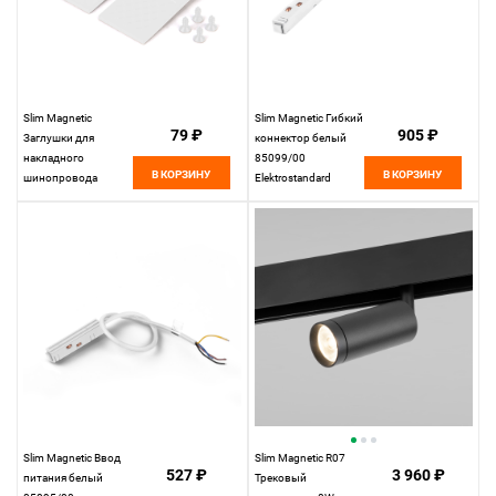
Slim Magnetic
Slim Magnetic Гибкий
79 ₽
905 ₽
Заглушки для
коннектор белый
накладного
85099/00
В КОРЗИНУ
В КОРЗИНУ
шинопровода
Elektrostandard
белые (2 шт.)
85089/00
Elektrostandard
Slim Magnetic Ввод
Slim Magnetic R07
527 ₽
3 960 ₽
питания белый
Трековый