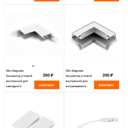
Elektrostandard
белый 85092/00
85092/00
Elektrostandard
Slim Magnetic
Slim Magnetic
200 ₽
200 ₽
Коннектор угловой
Коннектор угловой
внутренний для
внутренний для
В КОРЗИНУ
В КОРЗИНУ
накладного
встраиваемого
шинопровода
шинопровода
белый 85091/00
белый 85093/00
85091/00
85093/00
Elektrostandard
Elektrostandard