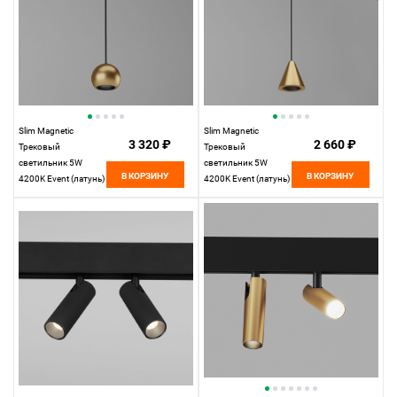
Slim Magnetic
Slim Magnetic
3 320 ₽
2 660 ₽
Трековый
Трековый
светильник 5W
светильник 5W
В КОРЗИНУ
В КОРЗИНУ
4200K Event (латунь)
4200K Event (латунь)
85040/01 85040/01
85039/01
Elektrostandard
Elektrostandard