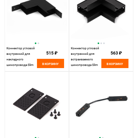
Коннектор угловой
Коннектор угловой
515 ₽
563 ₽
внутренний для
внутренний для
накладного
встраиваемого
В КОРЗИНУ
В КОРЗИНУ
шинопровода Slim
шинопровода Slim
Magnetic 85091/00
Magnetic 85093/00
Elektrostandard
Elektrostandard