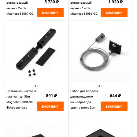
5 730 ₽
1 920 ₽
встраиваемый
встраиваемый
черный 2м Slim
черный 1м Slim
В КОРЗИНУ
В КОРЗИНУ
Magnetic 85087/00
Magnetic 85086/00
Elektrostandard
Elektrostandard
Прямой коннектор и
Набор для подвеса
891 ₽
644 ₽
планка 1 шт Slim
для накладного
Magnetic 85096/00
шинопровода
В КОРЗИНУ
В КОРЗИНУ
Elektrostandard
(длина троса 2м)
Slim Magnetic
85094/00
Elektrostandard