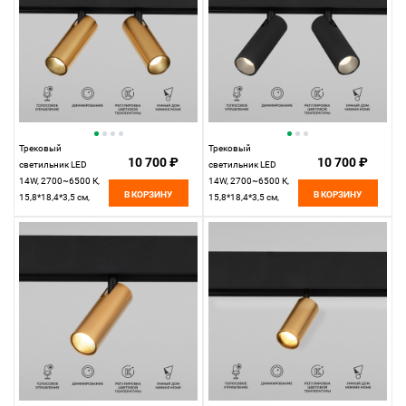
Трековый
Трековый
10 700 ₽
10 700 ₽
светильник LED
светильник LED
14W, 2700~6500 К,
14W, 2700~6500 К,
В КОРЗИНУ
В КОРЗИНУ
15,8*18,4*3,5 см,
15,8*18,4*3,5 см,
латунь,
черный,
Elektrostandard Slim
Elektrostandard Slim
Magnetic 85056/01
Magnetic 85056/01