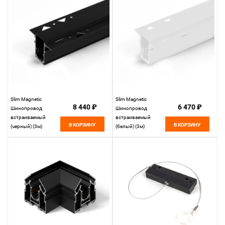
Slim Magnetic
Slim Magnetic
8 440 ₽
6 470 ₽
Шинопровод
Шинопровод
встраиваемый
встраиваемый
В КОРЗИНУ
В КОРЗИНУ
(черный) (3м)
(белый) (3м)
85128/00 85128/00
85128/00 85128/00
Elektrostandard
Elektrostandard