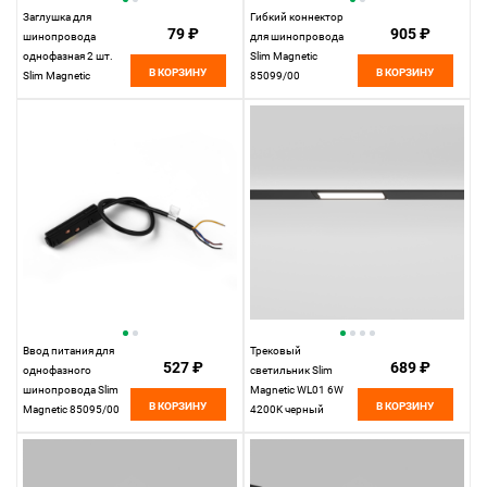
Заглушка для
Гибкий коннектор
79 ₽
905 ₽
шинопровода
для шинопровода
однофазная 2 шт.
Slim Magnetic
В КОРЗИНУ
В КОРЗИНУ
Slim Magnetic
85099/00
85089/00
Elektrostandard
Elektrostandard
Ввод питания для
Трековый
527 ₽
689 ₽
однофазного
светильник Slim
шинопровода Slim
Magnetic WL01 6W
В КОРЗИНУ
В КОРЗИНУ
Magnetic 85095/00
4200K черный
Elektrostandard
85007/01
Elektrostandard