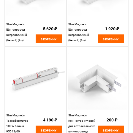
Slim Magnetic
Slim Magnetic
5 620 ₽
1 920 ₽
Шинопровод
Шинопровод
встраиваемый
встраиваемый
В КОРЗИНУ
В КОРЗИНУ
(белый) (2м)
(белый) (1м)
85087/00
85086/00
Elektrostandard
Elektrostandard
Slim Magnetic
Slim Magnetic
4 190 ₽
200 ₽
Трансформатор
Коннектор угловой
100W белый
для встраиваемого
В КОРЗИНУ
В КОРЗИНУ
95043/00
шинопровода