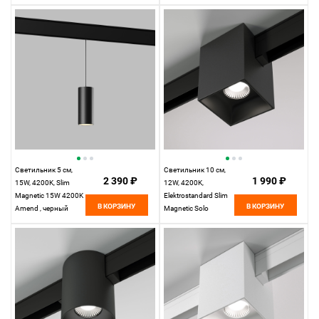
4200K Kos, черный
Светильник 5 см,
Светильник 10 см,
2 390 ₽
1 990 ₽
15W, 4200K, Slim
12W, 4200K,
Magnetic 15W 4200K
Elektrostandard Slim
В КОРЗИНУ
В КОРЗИНУ
Amend , черный
Magnetic Solo
85055/01, черный