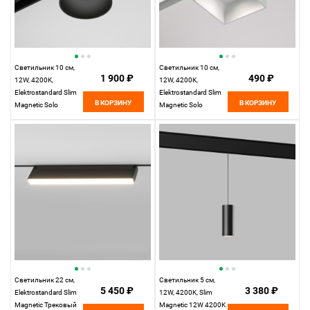
Светильник 10 см,
Светильник 10 см,
1 900 ₽
490 ₽
12W, 4200K,
12W, 4200K,
Elektrostandard Slim
Elektrostandard Slim
В КОРЗИНУ
В КОРЗИНУ
Magnetic Solo
Magnetic Solo
85054/01, белый
(белый) 85055/01,
белый
Светильник 22 см,
Светильник 5 см,
5 450 ₽
3 380 ₽
Elektrostandard Slim
12W, 4200K, Slim
Magnetic Трековый
Magnetic 12W 4200K