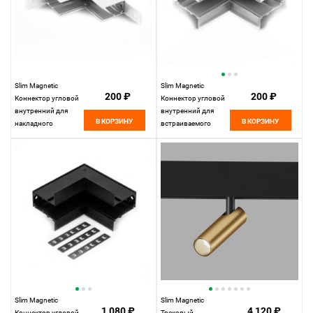
Slim Magnetic
Slim Magnetic
200 ₽
200 ₽
Коннектор угловой
Коннектор угловой
внутренний для
внутренний для
В КОРЗИНУ
В КОРЗИНУ
накладного
встраиваемого
шинопровода
шинопровода
белый 85091/11
белый 85093/11
Elektrostandard
Elektrostandard
Slim Magnetic
Slim Magnetic
1 080 ₽
4 120 ₽
Коннектор угловой
Трековый