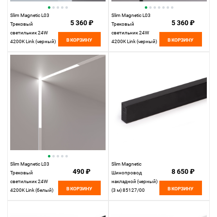
Slim Magnetic L03
Slim Magnetic L03
5 360 ₽
5 360 ₽
Трековый
Трековый
светильник 24W
светильник 24W
В КОРЗИНУ
В КОРЗИНУ
4200K Link (черный)
4200K Link (черный)
85031/01
85029/01
Elektrostandard
Elektrostandard
Slim Magnetic L03
Slim Magnetic
490 ₽
8 650 ₽
Трековый
Шинопровод
светильник 24W
накладной (черный)
В КОРЗИНУ
В КОРЗИНУ
4200K Link (белый)
(3 м) 85127/00
85029/01
85127/00
Elektrostandard
Elektrostandard