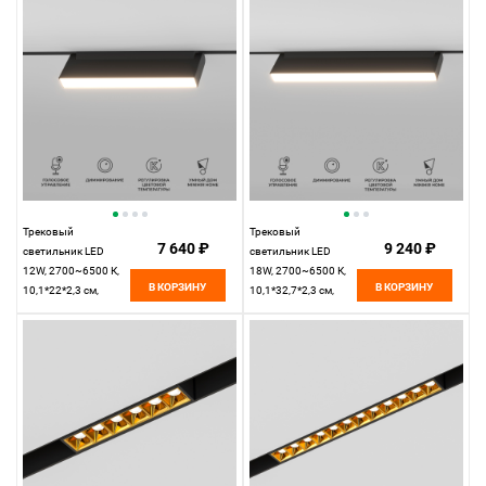
Magnetic 85080/01
Magnetic 85081/01
Трековый
Трековый
7 640 ₽
9 240 ₽
светильник LED
светильник LED
12W, 2700~6500 К,
18W, 2700~6500 К,
В КОРЗИНУ
В КОРЗИНУ
10,1*22*2,3 см,
10,1*32,7*2,3 см,
черный,
черный,
Elektrostandard Slim
Elektrostandard Slim
Magnetic 85082/01
Magnetic 85083/01