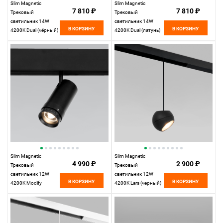
Slim Magnetic
Slim Magnetic
7 810 ₽
7 810 ₽
Трековый
Трековый
светильник 14W
светильник 14W
В КОРЗИНУ
В КОРЗИНУ
4200K Dual (чёрный)
4200K Dual (латунь)
85046/01
85046/01
Elektrostandard
Elektrostandard
Slim Magnetic
Slim Magnetic
4 990 ₽
2 900 ₽
Трековый
Трековый
светильник 12W
светильник 12W
В КОРЗИНУ
В КОРЗИНУ
4200K Modify
4200K Lars (черный)
(черный) 85042/01
85033/01
Elektrostandard
Elektrostandard