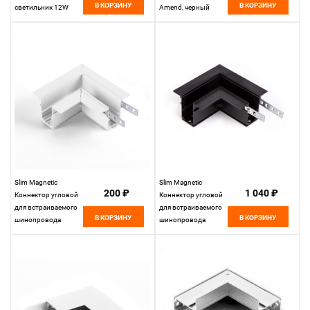
В КОРЗИНУ
В КОРЗИНУ
светильник 12W
Amend, черный
4200K Kos, черный
Slim Magnetic
Slim Magnetic
200 ₽
1 040 ₽
Коннектор угловой
Коннектор угловой
для встраиваемого
для встраиваемого
В КОРЗИНУ
В КОРЗИНУ
шинопровода
шинопровода
белый 85092/11
85092/11
Elektrostandard
Elektrostandard