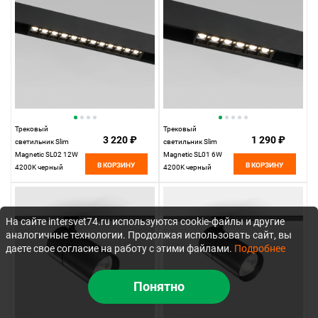
Трековый
Трековый
3 220 ₽
1 290 ₽
светильник Slim
светильник Slim
Magnetic SL02 12W
Magnetic SL01 6W
В КОРЗИНУ
В КОРЗИНУ
4200K черный
4200K черный
85005/01
85004/01
Elektrostandard
Elektrostandard
На сайте intersvet74.ru используются cookie-файлы и другие
аналогичные технологии. Продолжая использовать сайт, вы
даете свое согласие на работу с этими файлами.
Подробнее
Понятно