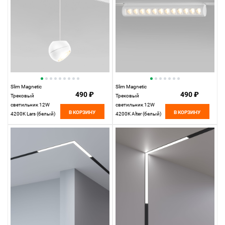
Slim Magnetic
Slim Magnetic
490 ₽
490 ₽
Трековый
Трековый
светильник 12W
светильник 12W
В КОРЗИНУ
В КОРЗИНУ
4200K Lars (белый)
4200K Alter (белый)
85033/01
85049/01 85049/01
Elektrostandard
Elektrostandard