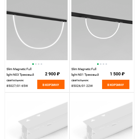
Elektrostandard
Elektrostandard
Slim Magnetic Full
Slim Magnetic Full
2 900 ₽
1 500 ₽
light N03 Трековый
light N01 Трековый
светильник
светильник
В КОРЗИНУ
В КОРЗИНУ
85027/01 65W
85026/01 22W
4200K
4200K
Elektrostandard
Elektrostandard