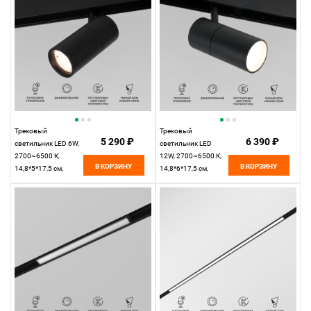
Трековый
Трековый
5 290 ₽
6 390 ₽
светильник LED 6W,
светильник LED
2700~6500 К,
12W, 2700~6500 К,
В КОРЗИНУ
В КОРЗИНУ
14,8*5*17,5 см,
14,8*6*17,5 см,
черный,
черный,
Elektrostandard Slim
Elektrostandard Slim
Magnetic 85074/01
Magnetic 85075/01