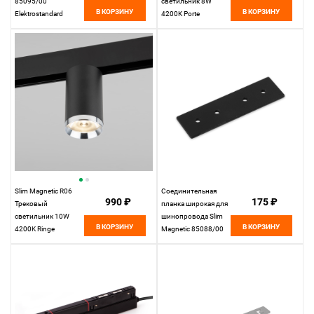
85095/00
светильник 8W
В КОРЗИНУ
В КОРЗИНУ
Elektrostandard
4200K Porte
(черный) 85507/01
Elektrostandard
Slim Magnetic R06
Соединительная
990 ₽
175 ₽
Трековый
планка широкая для
светильник 10W
шинопровода Slim
В КОРЗИНУ
В КОРЗИНУ
4200K Ringe
Magnetic 85088/00
(черный/серебро)
Elektrostandard
85506/01
Elektrostandard