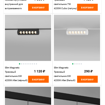
внутренний для
светильник 7W
В КОРЗИНУ
В КОРЗИНУ
встраиваемого
4200K Cubo (латунь)
шинопровода
85035/01
85093/11
Elektrostandard
Elektrostandard
Slim Magnetic
Slim Magnetic
1 120 ₽
290 ₽
Трековый
Трековый
светильник 6W
светильник 6W
В КОРЗИНУ
В КОРЗИНУ
4200K Alter (чёрный)
4200K Alter (белый)
85048/01
85048/01
Elektrostandard
Elektrostandard